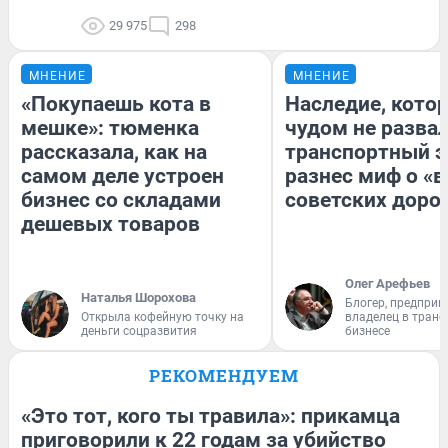
29 975
298
МНЕНИЕ
МНЕНИЕ
«Покупаешь кота в
Наследие, кото
мешке»: тюменка
чудом не разва
рассказала, как на
транспортный э
самом деле устроен
разнес миф о «
бизнес со складами
советских доро
дешевых товаров
Олег Арефьев
Наталья Шорохова
Блогер, предприн
Открыла кофейную точку на
владелец в тран
деньги соцразвития
бизнесе
РЕКОМЕНДУЕМ
«Это тот, кого ты травила»: прикамца
приговорили к 22 годам за убийство