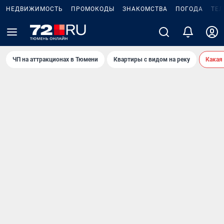
НЕДВИЖИМОСТЬ
ПРОМОКОДЫ
ЗНАКОМСТВА
ПОГОДА
ТЕ
ЧП на аттракционах в Тюмени
Квартиры с видом на реку
Какая