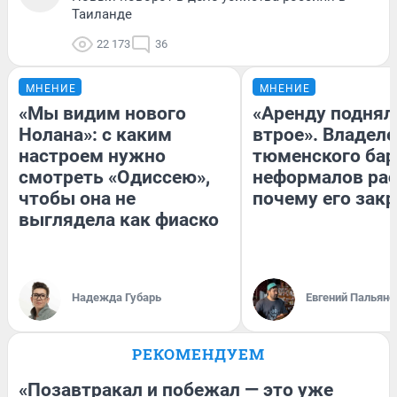
Таиланде
22 173
36
МНЕНИЕ
МНЕНИЕ
«Мы видим нового
«Аренду поднял
Нолана»: с каким
втрое». Владел
настроем нужно
тюменского бар
смотреть «Одиссею»,
неформалов рас
чтобы она не
почему его зак
выглядела как фиаско
Надежда Губарь
Евгений Пальяно
РЕКОМЕНДУЕМ
«Позавтракал и побежал — это уже