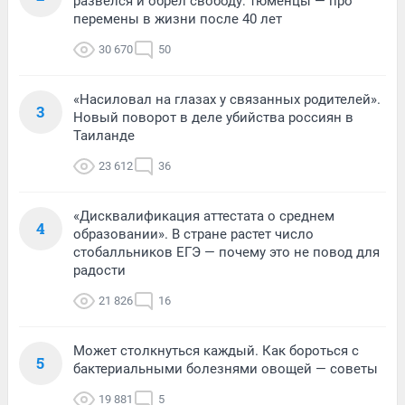
развелся и обрел свободу: тюменцы — про
перемены в жизни после 40 лет
30 670
50
«Насиловал на глазах у связанных родителей».
3
Новый поворот в деле убийства россиян в
Таиланде
23 612
36
«Дисквалификация аттестата о среднем
4
образовании». В стране растет число
стобалльников ЕГЭ — почему это не повод для
радости
21 826
16
Может столкнуться каждый. Как бороться с
5
бактериальными болезнями овощей — советы
19 881
5