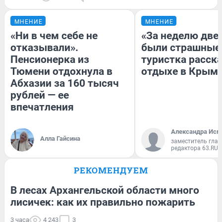
МНЕНИЕ
МНЕНИЕ
«Ни в чем себе не
«За неделю две
отказывали».
были страшные
Пенсионерка из
туристка расска
Тюмени отдохнула в
отдыхе в Крым
Абхазии за 160 тысяч
рублей — ее
впечатления
Александра Исм
Алла Гайсина
заместитель глав
редактора 63.RU
РЕКОМЕНДУЕМ
В лесах Архангельской области много
лисичек: как их правильно пожарить
3 часа
4 243
3