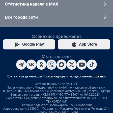
Статистика канала в MAX
Все города сети
Мобильное приложение
Google Play
App Store
Мы в соцсетях
Контактные данные для Роскомнадзора и государственных органов
Сетевое издание «72.ру» (18+)
Зарегистрировано Федеральной службой по надзору в сфере связи,
информационных технологий и массовых коммуникаций (Роскомнадзор)
Запись о регистрации СМИ ЭЛ № ФС 77– 84674 от 06.02.2023 г.
Учредитель: Общество с ограниченной ответственностью "ИНТЕРНЕТ
ТЕХНОЛОГИИ"
Главный редактор: Познахарева Елена Павловна
Адрес редакции: 625000, г. Тюмень, ул. Максима Горького, д. 76, офис 214,
+7 (3452) 56-72-72 (доб. 3736)