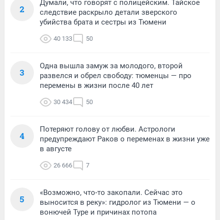
Думали, что говорят с полицейским. Тайское
2
следствие раскрыло детали зверского
убийства брата и сестры из Тюмени
40 133
50
Одна вышла замуж за молодого, второй
3
развелся и обрел свободу: тюменцы — про
перемены в жизни после 40 лет
30 434
50
Потеряют голову от любви. Астрологи
4
предупреждают Раков о переменах в жизни уже
в августе
26 666
7
«Возможно, что-то закопали. Сейчас это
5
выносится в реку»: гидролог из Тюмени — о
вонючей Туре и причинах потопа