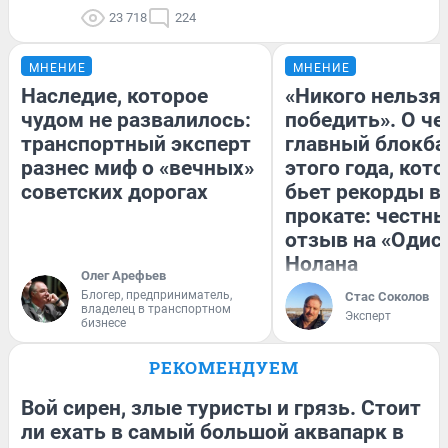
23 718
224
МНЕНИЕ
МНЕНИЕ
Наследие, которое
«Никого нельзя
чудом не развалилось:
победить». О ч
транспортный эксперт
главный блокба
разнес миф о «вечных»
этого года, кот
советских дорогах
бьет рекорды в
прокате: честн
отзыв на «Одис
Нолана
Олег Арефьев
Блогер, предприниматель,
Стас Соколов
владелец в транспортном
Эксперт
бизнесе
РЕКОМЕНДУЕМ
Вой сирен, злые туристы и грязь. Стоит
ли ехать в самый большой аквапарк в