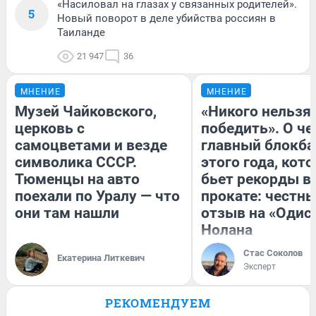
«Насиловал на глазах у связанных родителей».
5
Новый поворот в деле убийства россиян в
Таиланде
21 947
36
МНЕНИЕ
МНЕНИЕ
Музей Чайковского,
«Никого нельзя
церковь с
победить». О ч
самоцветами и везде
главный блокба
символика СССР.
этого года, кот
Тюменцы на авто
бьет рекорды в
поехали по Уралу — что
прокате: честн
они там нашли
отзыв на «Одис
Нолана
Стас Соколов
Екатерина Литкевич
Эксперт
РЕКОМЕНДУЕМ