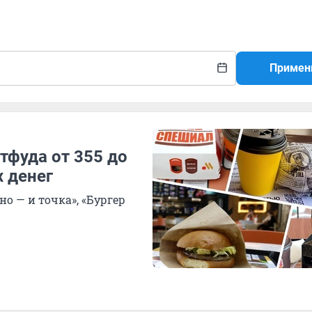
Примен
тфуда от 355 до
х денег
о — и точка», «Бургер