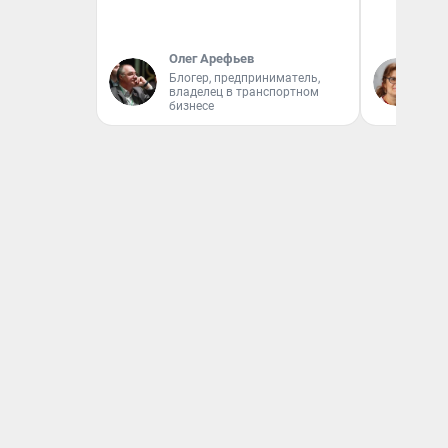
Олег Арефьев
Ир
Блогер, предприниматель,
Гл
владелец в транспортном
«Р
бизнесе
Во