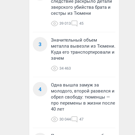
следствие раскрыло детали
зверского убийства брата и
сестры из Тюмени
39 013
45
Значительный объем
3
металла вывезли из Тюмени.
Куда его транспортировали и
зачем
34 463
Одна вышла замуж за
4
молодого, второй развелся и
обрел свободу: тюменцы —
про перемены в жизни после
40 лет
30 044
47