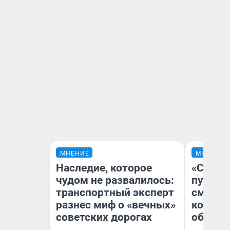
МНЕНИЕ
МНЕНИЕ
Наследие, которое
«Спутал
чудом не развалилось:
пургу».
транспортный эксперт
смерте
разнес миф о «вечных»
которы
советских дорогах
обнару