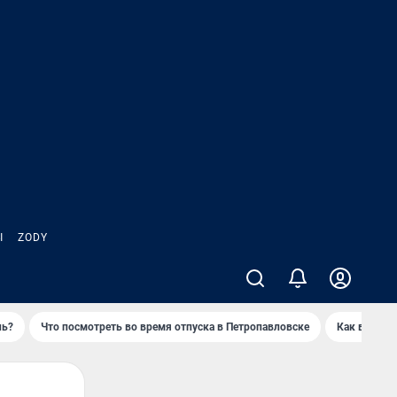
Ы
ZODY
нь?
Что посмотреть во время отпуска в Петропавловске
Как выжива