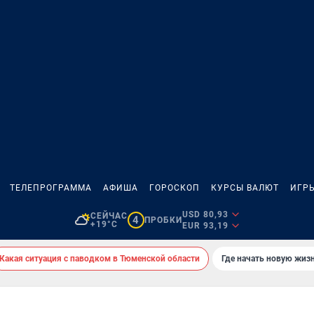
ТЕЛЕПРОГРАММА
АФИША
ГОРОСКОП
КУРСЫ ВАЛЮТ
ИГР
USD 80,93
СЕЙЧАС
4
ПРОБКИ
+19°C
EUR 93,19
Какая ситуация с паводком в Тюменской области
Где начать новую жиз