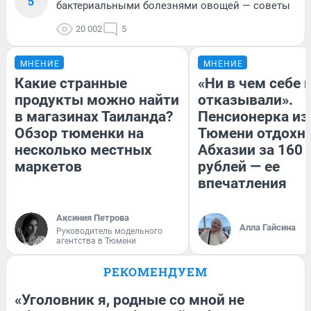
5
бактериальными болезнями овощей — советы
20 002
5
МНЕНИЕ
МНЕНИЕ
Какие странные
«Ни в чем себе 
продукты можно найти
отказывали».
в магазинах Таиланда?
Пенсионерка из
Обзор тюменки на
Тюмени отдохну
несколько местных
Абхазии за 160
маркетов
рублей — ее
впечатления
Аксиния Петрова
Алла Гайсина
Руководитель модельного
агентства в Тюмени
РЕКОМЕНДУЕМ
«Уголовник я, родные со мной не