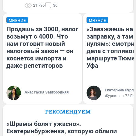
21 795
36
МНЕНИЕ
МНЕНИЕ
Продашь за 3000, налог
«Заезжаешь на
возьмут с 4000. Что
заправку, а там 
нам готовит новый
нулям»: смотри
налоговый закон — он
дела с топливом
коснется импорта и
маршруте Тюме
даже репетиторов
Уфа
Екатерина Бурле
Анастасия Завгородняя
Журналист 72.RU
РЕКОМЕНДУЕМ
«Шрамы болят ужасно».
Екатеринбурженка, которую облили