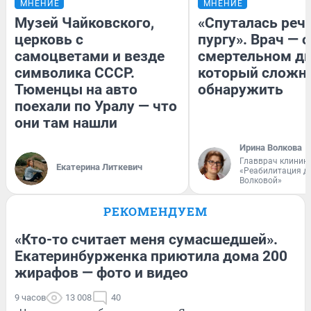
МНЕНИЕ
МНЕНИЕ
Музей Чайковского,
«Спуталась речь
церковь с
пургу». Врач — о
самоцветами и везде
смертельном ди
символика СССР.
который сложн
Тюменцы на авто
обнаружить
поехали по Уралу — что
они там нашли
Ирина Волкова
Главврач клиник
Екатерина Литкевич
«Реабилитация д
Волковой»
РЕКОМЕНДУЕМ
«Кто-то считает меня сумасшедшей».
Екатеринбурженка приютила дома 200
жирафов — фото и видео
9 часов
13 008
40