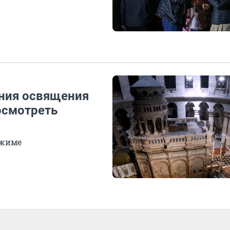
ония освящения
осмотреть
ежиме