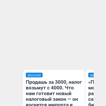
МНЕНИЕ
МНЕНИЕ
Продашь за 3000, налог
«Покуп
возьмут с 4000. Что
мешке»
нам готовит новый
рассказ
налоговый закон — он
самом 
коснется импорта и
бизнес