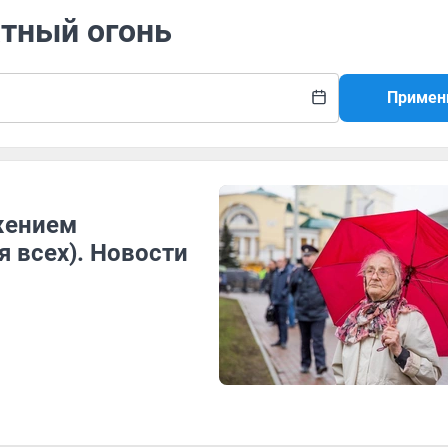
атный огонь
Примен
жением
я всех). Новости