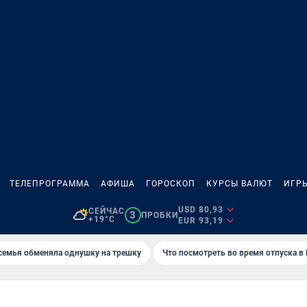
ТЕЛЕПРОГРАММА
АФИША
ГОРОСКОП
КУРСЫ ВАЛЮТ
ИГР
USD 80,93
СЕЙЧАС
3
ПРОБКИ
+19°C
EUR 93,19
семья обменяла однушку на трешку
Что посмотреть во время отпуска в