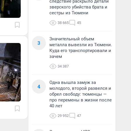
следствие раскрыло детали
зверского убийства брата и
сестры из Тюмени
38 665
45
Значительный объем
3
металла вывезли из Тюмени.
Куда его транспортировали и
зачем
34 387
Одна вышла замуж за
4
молодого, второй развелся и
обрел свободу: тюменцы —
про перемены в жизни после
40 лет
29 952
47