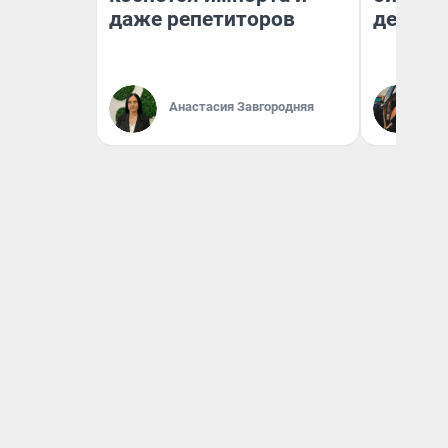
даже репетиторов
дешевы
На
Анастасия Завгородняя
От
де