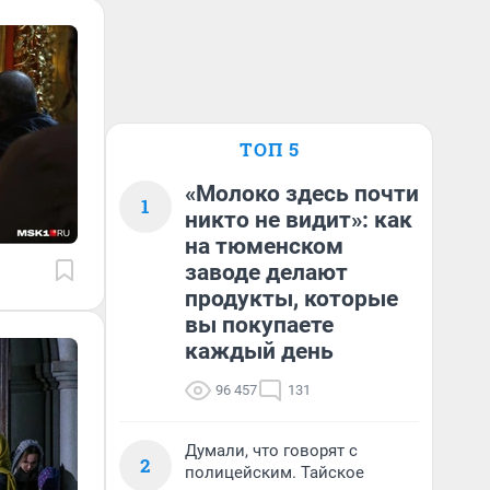
ТОП 5
«Молоко здесь почти
1
никто не видит»: как
на тюменском
заводе делают
продукты, которые
вы покупаете
каждый день
96 457
131
Думали, что говорят с
2
полицейским. Тайское