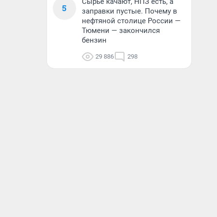
Сырье качают, НПЗ есть, а
5
заправки пустые. Почему в
нефтяной столице России —
Тюмени — закончился
бензин
29 886
298