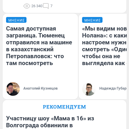
26 340
7
МНЕНИЕ
МНЕНИЕ
Самая доступная
«Мы видим нов
заграница. Тюменец
Нолана»: с каки
отправился на машине
настроем нужн
в казахстанский
смотреть «Одис
Петропавловск: что
чтобы она не
там посмотреть
выглядела как 
Анатолий Кузнецов
Надежда Губарь
РЕКОМЕНДУЕМ
Участницу шоу «Мама в 16» из
Волгограда обвинили в