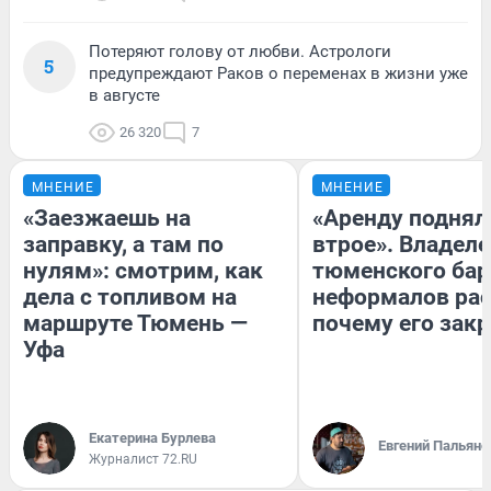
Потеряют голову от любви. Астрологи
5
предупреждают Раков о переменах в жизни уже
в августе
26 320
7
МНЕНИЕ
МНЕНИЕ
«Заезжаешь на
«Аренду поднял
заправку, а там по
втрое». Владел
нулям»: смотрим, как
тюменского бар
дела с топливом на
неформалов рас
маршруте Тюмень —
почему его зак
Уфа
Екатерина Бурлева
Евгений Пальяно
Журналист 72.RU