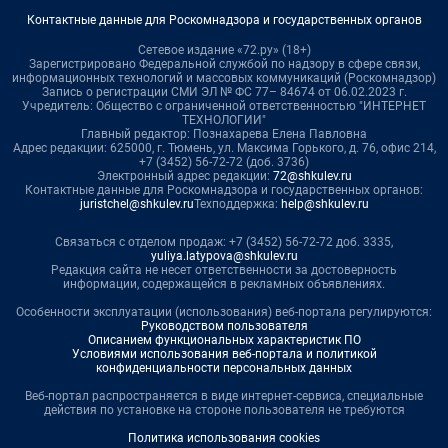
Контактные данные для Роскомнадзора и государственных органов
Сетевое издание «72.ру» (18+)
Зарегистрировано Федеральной службой по надзору в сфере связи,
информационных технологий и массовых коммуникаций (Роскомнадзор)
Запись о регистрации СМИ ЭЛ № ФС 77– 84674 от 06.02.2023 г.
Учредитель: Общество с ограниченной ответственностью "ИНТЕРНЕТ
ТЕХНОЛОГИИ"
Главный редактор: Познахарева Елена Павловна
Адрес редакции: 625000, г. Тюмень, ул. Максима Горького, д. 76, офис 214,
+7 (3452) 56-72-72 (доб. 3736)
Электронный адрес редакции:
72@shkulev.ru
Контактные данные для Роскомнадзора и государственных органов:
juristchel@shkulev.ru
Техподдержка:
help@shkulev.ru
Связаться с отделом продаж: +7 (3452) 56-72-72 доб. 3335,
yuliya.latypova@shkulev.ru
Редакция сайта не несет ответственности за достоверность
информации, содержащейся в рекламных объявлениях.
Особенности эксплуатации (использования) веб-портала регулируются:
Руководством пользователя
Описанием функциональных характеристик ПО
Условиями использования веб-портала и политикой
конфиденциальности персональных данных
Веб-портал распространяется в виде интернет-сервиса, специальные
действия по установке на стороне пользователя не требуются
Политика использования cookies