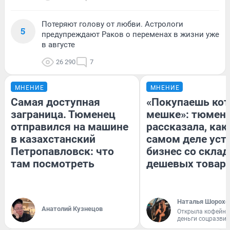
Потеряют голову от любви. Астрологи
5
предупреждают Раков о переменах в жизни уже
в августе
26 290
7
МНЕНИЕ
МНЕНИЕ
Самая доступная
«Покупаешь кот
заграница. Тюменец
мешке»: тюмен
отправился на машине
рассказала, как
в казахстанский
самом деле уст
Петропавловск: что
бизнес со скла
там посмотреть
дешевых товар
Наталья Шорохо
Анатолий Кузнецов
Открыла кофейну
деньги соцразви