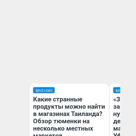
МНЕНИЕ
МНЕНИЕ
Какие странные
«Заезж
продукты можно найти
заправк
в магазинах Таиланда?
нулям»
Обзор тюменки на
дела с
несколько местных
маршру
маркетов
Уфа