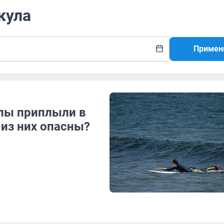
кула
Примен
лы приплыли в
 из них опасны?