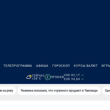
ТЕЛЕПРОГРАММА
АФИША
ГОРОСКОП
КУРСЫ ВАЛЮТ
ИГР
USD 82,17
СЕЙЧАС
2
ПРОБКИ
+28°C
EUR 94,84
м на реку
Тюменка показала, что странного продают в Таиланде
Где