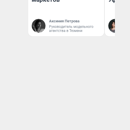
Аксиния Петрова
Ек
Руководитель модельного
Жу
агентства в Тюмени