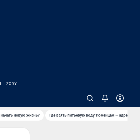
Ы
ZODY
 начать новую жизнь?
Где взять питьевую воду тюменцам — адреса