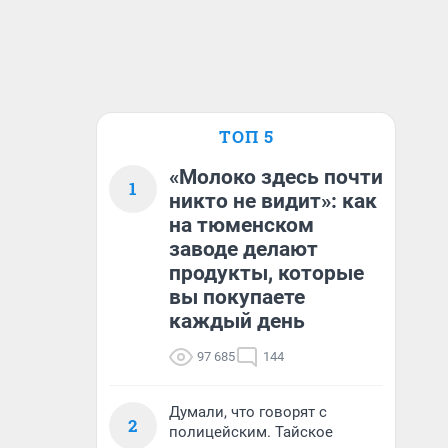
ТОП 5
«Молоко здесь почти
1
никто не видит»: как
на тюменском
заводе делают
продукты, которые
вы покупаете
каждый день
97 685
144
Думали, что говорят с
2
полицейским. Тайское