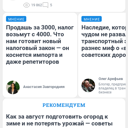
19 862
5
МНЕНИЕ
МНЕНИЕ
Продашь за 3000, налог
Наследие, кото
возьмут с 4000. Что
чудом не разва
нам готовит новый
транспортный э
налоговый закон — он
разнес миф о «
коснется импорта и
советских доро
даже репетиторов
Олег Арефьев
Блогер, предприн
Анастасия Завгородняя
владелец в тран
бизнесе
РЕКОМЕНДУЕМ
Как за август подготовить огород к
зиме и не потерять урожай — советы