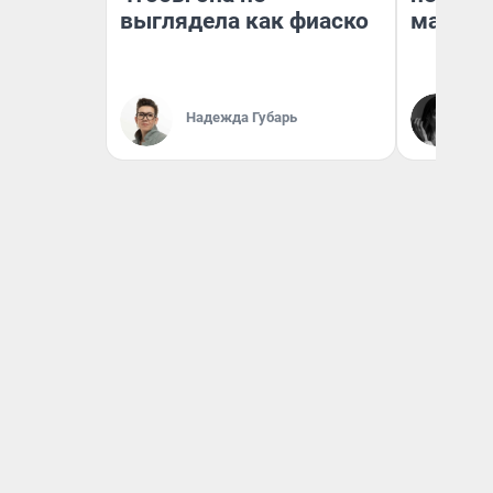
выглядела как фиаско
маркет
Ак
Надежда Губарь
Ру
аг