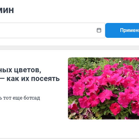
мин
Примен
ных цветов,
— как их посеять
 тот еще ботсад