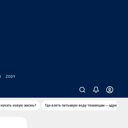
Ы
ZODY
 начать новую жизнь?
Где взять питьевую воду тюменцам — адреса