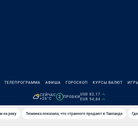
ТЕЛЕПРОГРАММА
АФИША
ГОРОСКОП
КУРСЫ ВАЛЮТ
ИГР
USD 82,17
СЕЙЧАС
2
ПРОБКИ
+26°C
EUR 94,84
м на реку
Тюменка показала, что странного продают в Таиланде
Где