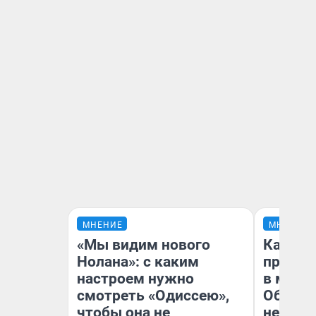
МНЕНИЕ
МНЕНИЕ
«Мы видим нового
Какие 
Нолана»: с каким
продук
настроем нужно
в мага
смотреть «Одиссею»,
Обзор 
чтобы она не
нескол