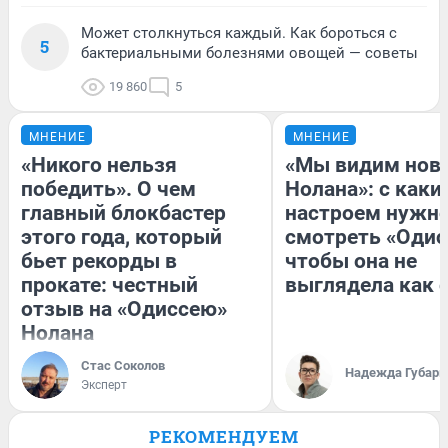
Может столкнуться каждый. Как бороться с
5
бактериальными болезнями овощей — советы
19 860
5
МНЕНИЕ
МНЕНИЕ
«Никого нельзя
«Мы видим нов
победить». О чем
Нолана»: с каки
главный блокбастер
настроем нужн
этого года, который
смотреть «Одис
бьет рекорды в
чтобы она не
прокате: честный
выглядела как 
отзыв на «Одиссею»
Нолана
Стас Соколов
Надежда Губарь
Эксперт
РЕКОМЕНДУЕМ