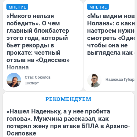
МНЕНИЕ
МНЕНИЕ
«Никого нельзя
«Мы видим нов
победить». О чем
Нолана»: с каки
главный блокбастер
настроем нужн
этого года, который
смотреть «Одис
бьет рекорды в
чтобы она не
прокате: честный
выглядела как 
отзыв на «Одиссею»
Нолана
Стас Соколов
Надежда Губарь
Эксперт
РЕКОМЕНДУЕМ
«Нашел Наденьку, а у нее пробита
голова». Мужчина рассказал, как
потерял жену при атаке БПЛА в Архипо-
Осиповке