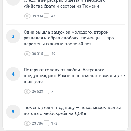
следствие раскрыло детали зверского
убийства брата и сестры из Тюмени
39 834
47
Одна вышла замуж за молодого, второй
3
развелся и обрел свободу: тюменцы — про
перемены в жизни после 40 лет
30 315
49
Потеряют голову от любви. Астрологи
4
предупреждают Раков о переменах в жизни уже
в августе
26 523
7
Тюмень уходит под воду — показываем кадры
5
потопа с небоскреба на ДОКе
23 786
172