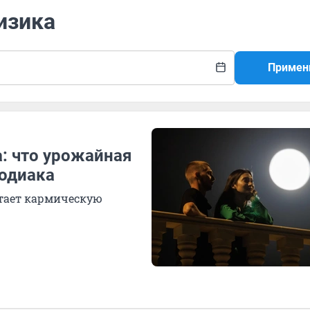
изика
Примен
а: что урожайная
зодиака
етает кармическую