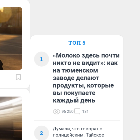
ТОП 5
«Молоко здесь почти
1
никто не видит»: как
на тюменском
заводе делают
продукты, которые
вы покупаете
каждый день
96 250
131
Думали, что говорят с
2
полицейским. Тайское