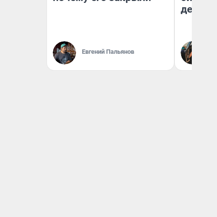
дешевы
На
Евгений Пальянов
От
де