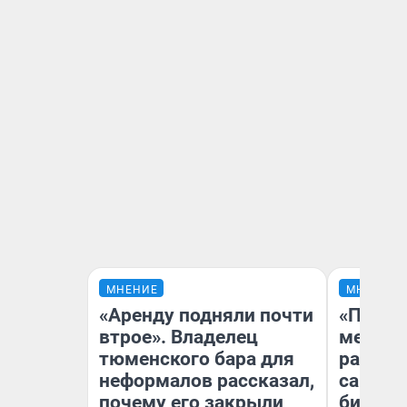
МНЕНИЕ
МНЕНИЕ
«Аренду подняли почти
«Покуп
втрое». Владелец
мешке»
тюменского бара для
рассказ
неформалов рассказал,
самом 
почему его закрыли
бизнес