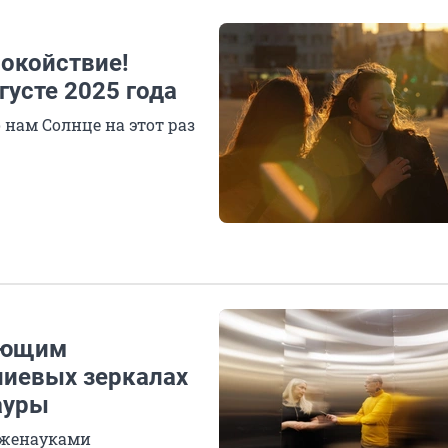
окойствие!
густе 2025 года
нам Солнце на этот раз
лающим
ниевых зеркалах
ауры
 лженауками