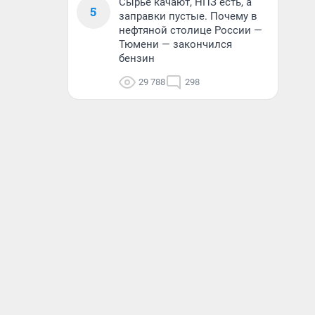
Сырье качают, НПЗ есть, а
5
заправки пустые. Почему в
нефтяной столице России —
Тюмени — закончился
бензин
29 788
298