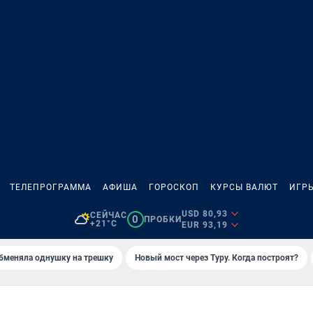
ТЕЛЕПРОГРАММА
АФИША
ГОРОСКОП
КУРСЫ ВАЛЮТ
ИГР
USD 80,93
СЕЙЧАС
0
ПРОБКИ
+21°C
EUR 93,19
бменяла однушку на трешку
Новый мост через Туру. Когда построят?