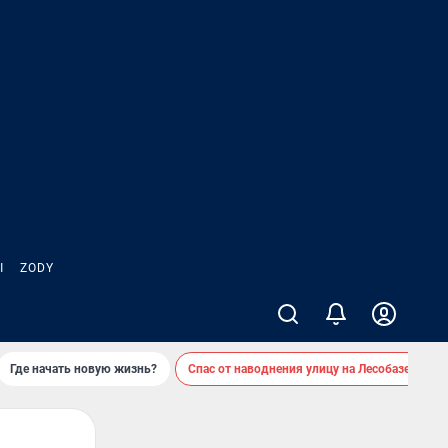
Ы
ZODY
Где начать новую жизнь?
Спас от наводнения улицу на Лесобазе
Д