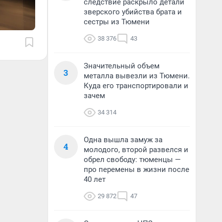
следствие раскрыло детали
зверского убийства брата и
сестры из Тюмени
38 376
43
Значительный объем
3
металла вывезли из Тюмени.
Куда его транспортировали и
зачем
34 314
Одна вышла замуж за
4
молодого, второй развелся и
обрел свободу: тюменцы —
про перемены в жизни после
40 лет
29 872
47