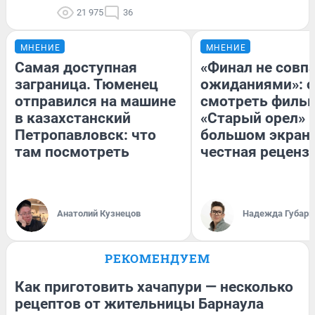
21 975
36
МНЕНИЕ
МНЕНИЕ
Самая доступная
«Финал не совпа
заграница. Тюменец
ожиданиями»: с
отправился на машине
смотреть филь
в казахстанский
«Старый орел» 
Петропавловск: что
большом экран
там посмотреть
честная реценз
Анатолий Кузнецов
Надежда Губарь
РЕКОМЕНДУЕМ
Как приготовить хачапури — несколько
рецептов от жительницы Барнаула