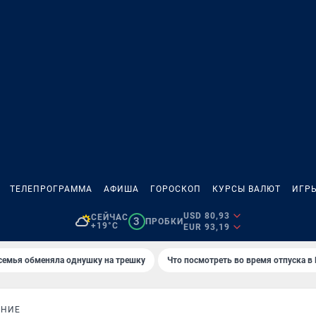
ТЕЛЕПРОГРАММА
АФИША
ГОРОСКОП
КУРСЫ ВАЛЮТ
ИГР
USD 80,93
СЕЙЧАС
3
ПРОБКИ
+19°C
EUR 93,19
семья обменяла однушку на трешку
Что посмотреть во время отпуска в
ЕНИЕ