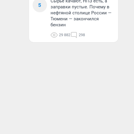
Сырье качают, НПЗ есть, а
5
заправки пустые. Почему в
нефтяной столице России —
Тюмени — закончился
бензин
29 882
298