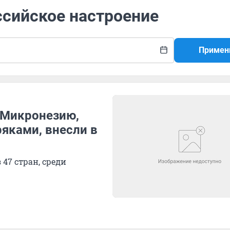
ссийское настроение
Примен
о Микронезию,
яками, внесли в
47 стран, среди