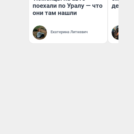
поехали по Уралу — что
дешевы
они там нашли
На
Екатерина Литкевич
От
де