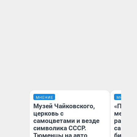
МНЕНИЕ
МНЕНИЕ
Музей Чайковского,
«Покуп
церковь с
мешке»
самоцветами и везде
рассказ
символика СССР.
самом 
Тюменцы на авто
бизнес