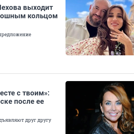
Чехова выходит
скошным кольцом
 предложение
сте с твоим»:
ске после ее
едъявляют друг другу