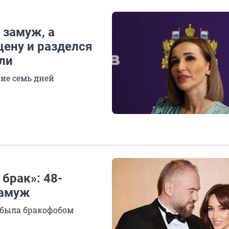
 замуж, а
цену и разделся
ли
ие семь дней
брак»: 48-
замуж
 была бракофобом