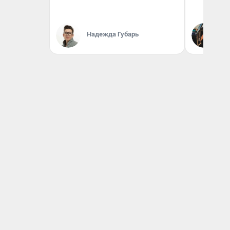
На
Надежда Губарь
От
де