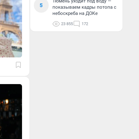
Тюмень уходит под воду —
5
показываем кадры потопа с
небоскреба на ДОКе
23 855
172