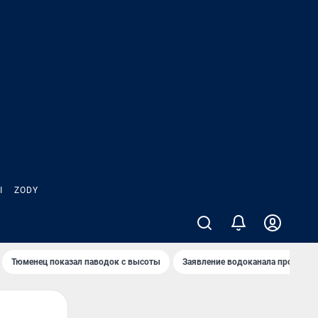
Ы
ZODY
Тюменец показал паводок с высоты
Заявление водоканала про запа