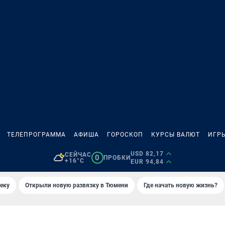
ТЕЛЕПРОГРАММА
АФИША
ГОРОСКОП
КУРСЫ ВАЛЮТ
ИГР
USD 82,17
СЕЙЧАС
0
ПРОБКИ
+16°C
EUR 94,84
еку
Открыли новую развязку в Тюмени
Где начать новую жизнь?