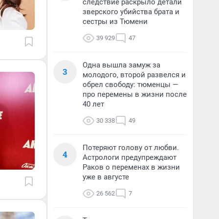
следствие раскрыло детали
зверского убийства брата и
сестры из Тюмени
39 929
47
Одна вышла замуж за
3
молодого, второй развелся и
обрел свободу: тюменцы —
про перемены в жизни после
40 лет
30 338
49
Потеряют голову от любви.
4
Астрологи предупреждают
Раков о переменах в жизни
уже в августе
26 562
7