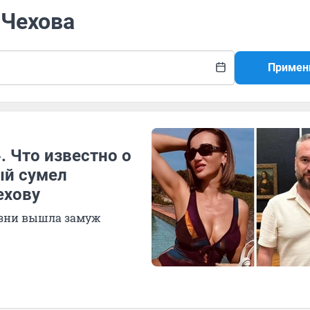
 Чехова
Примен
. Что известно о
ый сумел
ехову
жизни вышла замуж