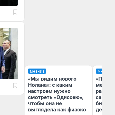
МНЕНИЕ
МНЕНИЕ
«Мы видим нового
«Покуп
Нолана»: с каким
мешке»
настроем нужно
рассказ
смотреть «Одиссею»,
самом 
чтобы она не
бизнес
выглядела как фиаско
дешевы