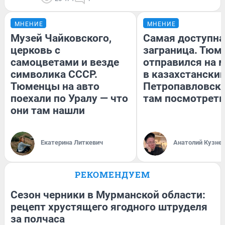
МНЕНИЕ
МНЕНИЕ
Музей Чайковского,
Самая доступна
церковь с
заграница. Тюм
самоцветами и везде
отправился на 
символика СССР.
в казахстански
Тюменцы на авто
Петропавловск:
поехали по Уралу — что
там посмотреть
они там нашли
Екатерина Литкевич
Анатолий Кузне
РЕКОМЕНДУЕМ
Сезон черники в Мурманской области:
рецепт хрустящего ягодного штруделя
за полчаса