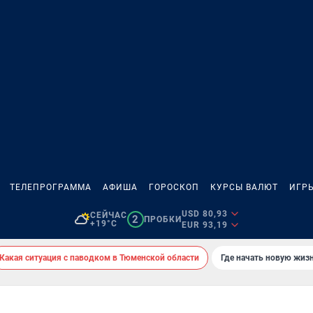
ТЕЛЕПРОГРАММА
АФИША
ГОРОСКОП
КУРСЫ ВАЛЮТ
ИГР
USD 80,93
СЕЙЧАС
2
ПРОБКИ
+19°C
EUR 93,19
Какая ситуация с паводком в Тюменской области
Где начать новую жиз