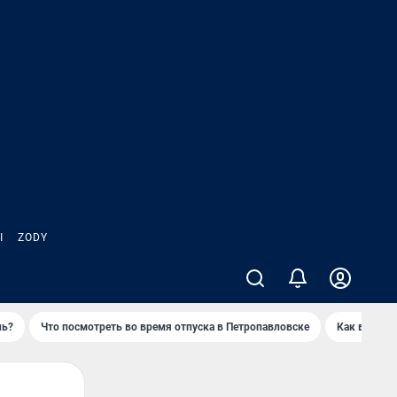
Ы
ZODY
нь?
Что посмотреть во время отпуска в Петропавловске
Как выжива