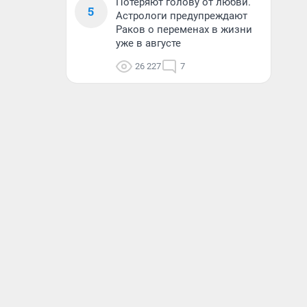
Потеряют голову от любви.
5
Астрологи предупреждают
Раков о переменах в жизни
уже в августе
26 227
7