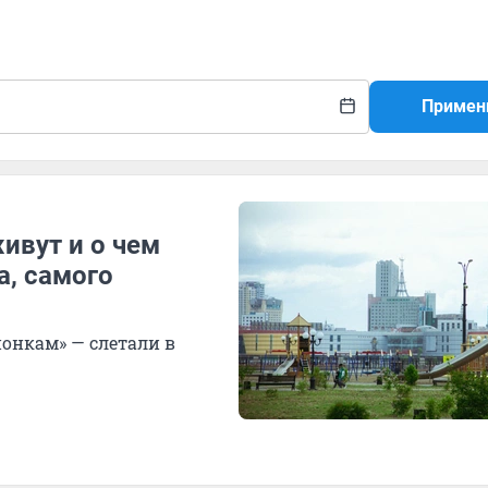
Примен
ивут и о чем
, самого
понкам» — слетали в