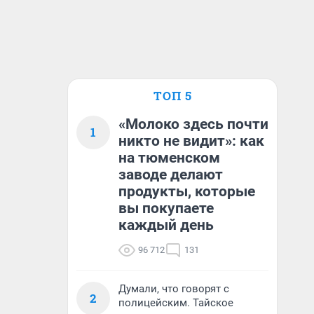
ТОП 5
«Молоко здесь почти
1
никто не видит»: как
на тюменском
заводе делают
продукты, которые
вы покупаете
каждый день
96 712
131
Думали, что говорят с
2
полицейским. Тайское