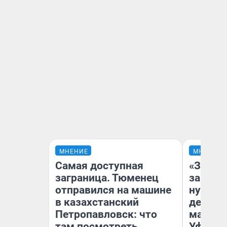
МНЕНИЕ
МНЕНИЕ
Самая доступная
«Заезж
заграница. Тюменец
заправк
отправился на машине
нулям»
в казахстанский
дела с
Петропавловск: что
маршру
там посмотреть
Уфа