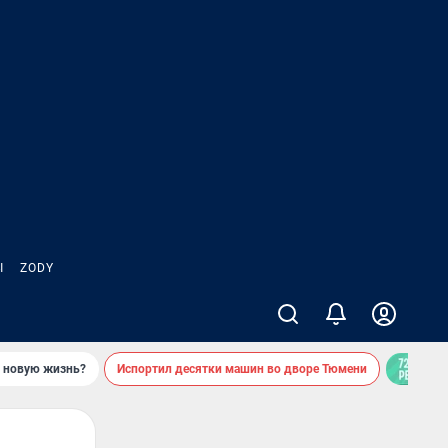
Ы
ZODY
ь новую жизнь?
Испортил десятки машин во дворе Тюмени