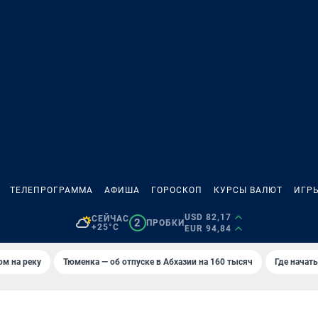
ТЕЛЕПРОГРАММА
АФИША
ГОРОСКОП
КУРСЫ ВАЛЮТ
ИГР
USD 82,17
СЕЙЧАС
2
ПРОБКИ
+25°C
EUR 94,84
ом на реку
Тюменка — об отпуске в Абхазии на 160 тысяч
Где начат