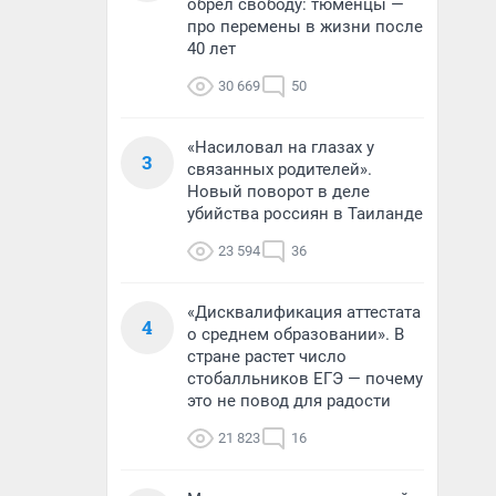
обрел свободу: тюменцы —
про перемены в жизни после
40 лет
30 669
50
«Насиловал на глазах у
3
связанных родителей».
Новый поворот в деле
убийства россиян в Таиланде
23 594
36
«Дисквалификация аттестата
4
о среднем образовании». В
стране растет число
стобалльников ЕГЭ — почему
это не повод для радости
21 823
16