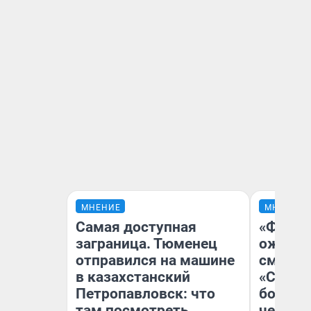
МНЕНИЕ
МНЕНИЕ
Самая доступная
«Финал
заграница. Тюменец
ожидан
отправился на машине
смотре
в казахстанский
«Стары
Петропавловск: что
большо
там посмотреть
честна