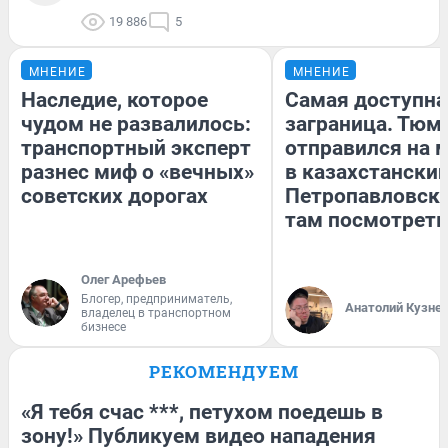
19 886
5
МНЕНИЕ
МНЕНИЕ
Наследие, которое
Самая доступна
чудом не развалилось:
заграница. Тюм
транспортный эксперт
отправился на 
разнес миф о «вечных»
в казахстански
советских дорогах
Петропавловск:
там посмотреть
Олег Арефьев
Блогер, предприниматель,
Анатолий Кузне
владелец в транспортном
бизнесе
РЕКОМЕНДУЕМ
«Я тебя счас ***, петухом поедешь в
зону!» Публикуем видео нападения