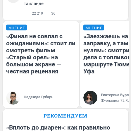
Таиланде
22 219
36
МНЕНИЕ
МНЕНИЕ
«Финал не совпал с
«Заезжаешь на
ожиданиями»: стоит ли
заправку, а там 
смотреть фильм
нулям»: смотри
«Старый орел» на
дела с топливом
большом экране —
маршруте Тюме
честная рецензия
Уфа
Екатерина Бурле
Надежда Губарь
Журналист 72.RU
РЕКОМЕНДУЕМ
«Вплоть до диареи»: как правильно