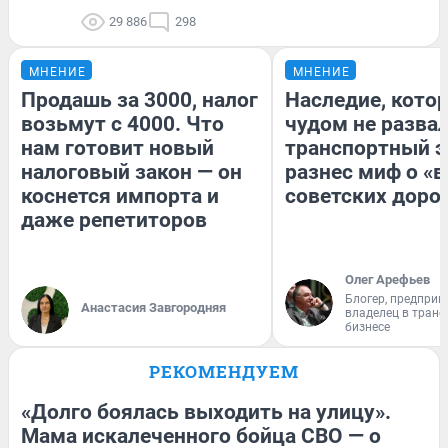
29 886
298
МНЕНИЕ
МНЕНИЕ
Продашь за 3000, налог
Наследие, кото
возьмут с 4000. Что
чудом не разва
нам готовит новый
транспортный э
налоговый закон — он
разнес миф о «
коснется импорта и
советских доро
даже репетиторов
Олег Арефьев
Блогер, предприн
Анастасия Завгородняя
владелец в тран
бизнесе
РЕКОМЕНДУЕМ
«Долго боялась выходить на улицу».
Мама искалеченного бойца СВО — о