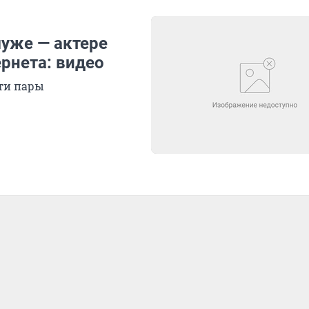
уже — актере
ернета: видео
ти пары