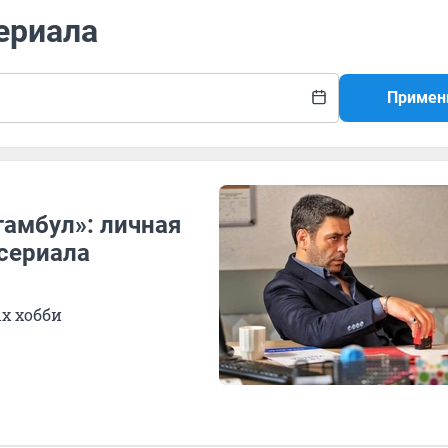
сериала
Примен
тамбул»: личная
сериала
х хобби