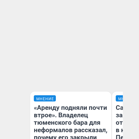
МНЕНИЕ
МНЕНИЕ
«Аренду подняли почти
Самая 
втрое». Владелец
загран
тюменского бара для
отправ
неформалов рассказал,
в каза
почему его закрыли
Петроп