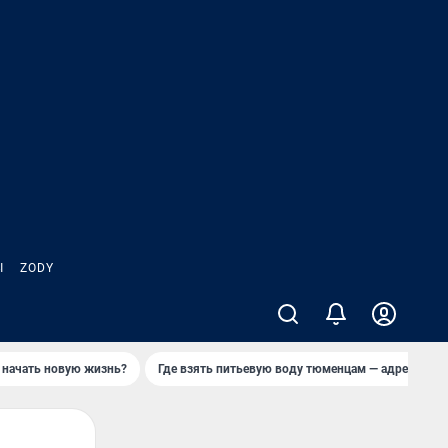
Ы
ZODY
 начать новую жизнь?
Где взять питьевую воду тюменцам — адреса