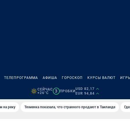
ТЕЛЕПРОГРАММА
АФИША
ГОРОСКОП
КУРСЫ ВАЛЮТ
ИГР
USD 82,17
СЕЙЧАС
3
ПРОБКИ
+26°C
EUR 94,84
м на реку
Тюменка показала, что странного продают в Таиланде
Где