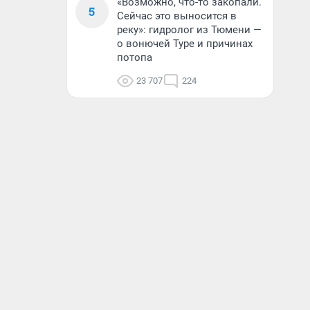
«Возможно, что-то закопали.
5
Сейчас это выносится в
реку»: гидролог из Тюмени —
о вонючей Туре и причинах
потопа
23 707
224