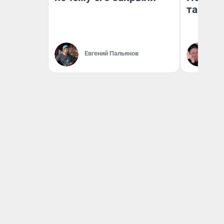
там по
Евгений Пальянов
Ан