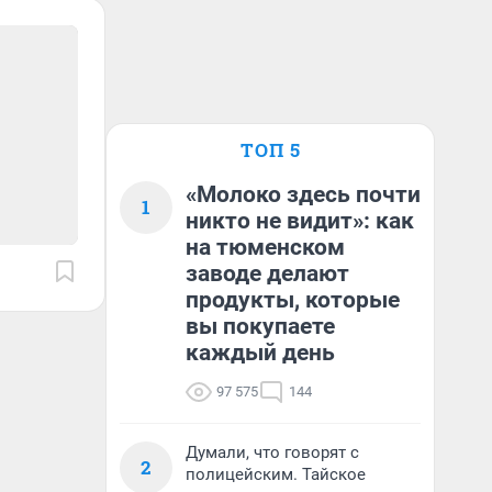
ТОП 5
«Молоко здесь почти
1
никто не видит»: как
на тюменском
заводе делают
продукты, которые
вы покупаете
каждый день
97 575
144
Думали, что говорят с
2
полицейским. Тайское