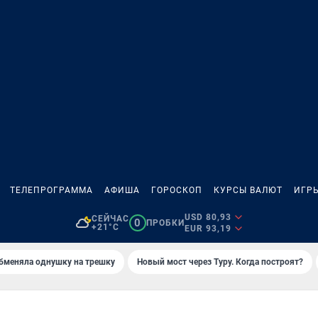
ТЕЛЕПРОГРАММА
АФИША
ГОРОСКОП
КУРСЫ ВАЛЮТ
ИГР
USD 80,93
СЕЙЧАС
0
ПРОБКИ
+21°C
EUR 93,19
бменяла однушку на трешку
Новый мост через Туру. Когда построят?