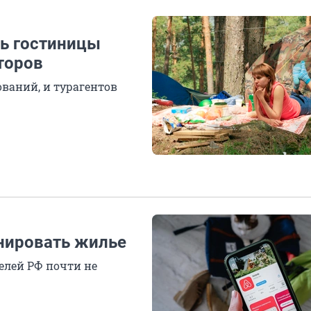
ть гостиницы
торов
ований, и турагентов
онировать жилье
елей РФ почти не