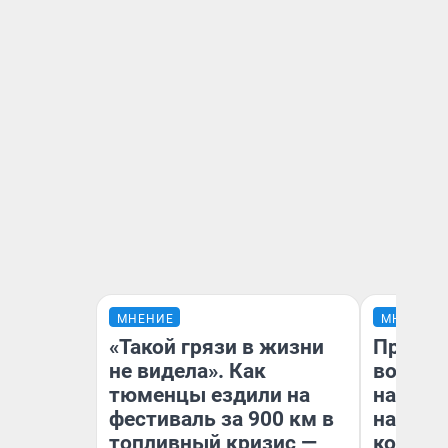
МНЕНИЕ
МНЕНИЕ
«Такой грязи в жизни
Продаш
не видела». Как
возьмут
тюменцы ездили на
нам го
фестиваль за 900 км в
налого
топливный кризис —
коснет