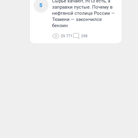
Сырье качают, НПЗ есть, а
5
заправки пустые. Почему в
нефтяной столице России —
Тюмени — закончился
бензин
29 771
298