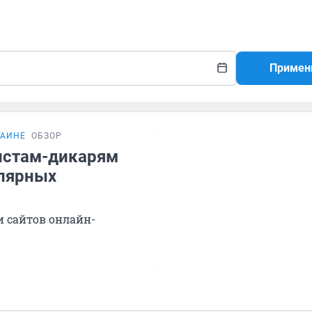
Примен
РАИНЕ
ОБЗОР
ристам-дикарям
улярных
 сайтов онлайн-