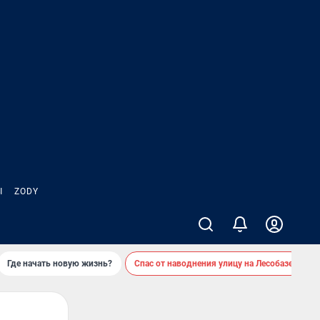
Ы
ZODY
Где начать новую жизнь?
Спас от наводнения улицу на Лесобазе
Д