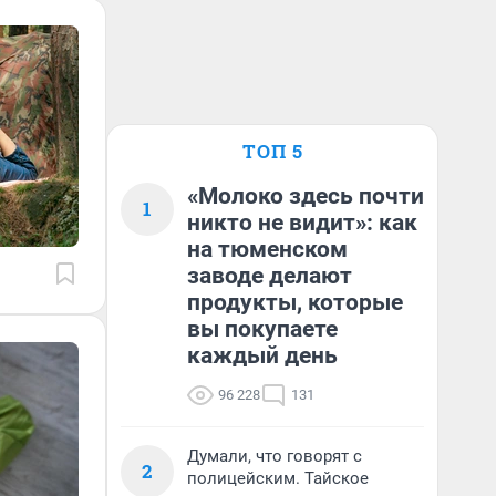
ТОП 5
«Молоко здесь почти
1
никто не видит»: как
на тюменском
заводе делают
продукты, которые
вы покупаете
каждый день
96 228
131
Думали, что говорят с
2
полицейским. Тайское