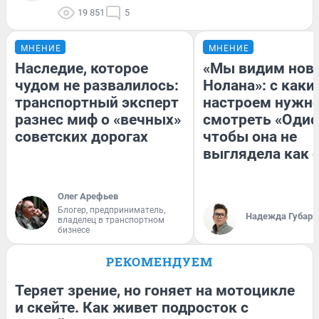
19 851
5
МНЕНИЕ
МНЕНИЕ
Наследие, которое
«Мы видим нов
чудом не развалилось:
Нолана»: с каки
транспортный эксперт
настроем нужн
разнес миф о «вечных»
смотреть «Одис
советских дорогах
чтобы она не
выглядела как 
Олег Арефьев
Блогер, предприниматель,
Надежда Губарь
владелец в транспортном
бизнесе
РЕКОМЕНДУЕМ
Теряет зрение, но гоняет на мотоцикле
и скейте. Как живет подросток с