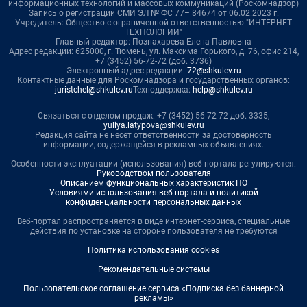
информационных технологий и массовых коммуникаций (Роскомнадзор)
Запись о регистрации СМИ ЭЛ № ФС 77– 84674 от 06.02.2023 г.
Учредитель: Общество с ограниченной ответственностью "ИНТЕРНЕТ
ТЕХНОЛОГИИ"
Главный редактор: Познахарева Елена Павловна
Адрес редакции: 625000, г. Тюмень, ул. Максима Горького, д. 76, офис 214,
+7 (3452) 56-72-72 (доб. 3736)
Электронный адрес редакции:
72@shkulev.ru
Контактные данные для Роскомнадзора и государственных органов:
juristchel@shkulev.ru
Техподдержка:
help@shkulev.ru
Связаться с отделом продаж: +7 (3452) 56-72-72 доб. 3335,
yuliya.latypova@shkulev.ru
Редакция сайта не несет ответственности за достоверность
информации, содержащейся в рекламных объявлениях.
Особенности эксплуатации (использования) веб-портала регулируются:
Руководством пользователя
Описанием функциональных характеристик ПО
Условиями использования веб-портала и политикой
конфиденциальности персональных данных
Веб-портал распространяется в виде интернет-сервиса, специальные
действия по установке на стороне пользователя не требуются
Политика использования cookies
Рекомендательные системы
Пользовательское соглашение сервиса «Подписка без баннерной
рекламы»