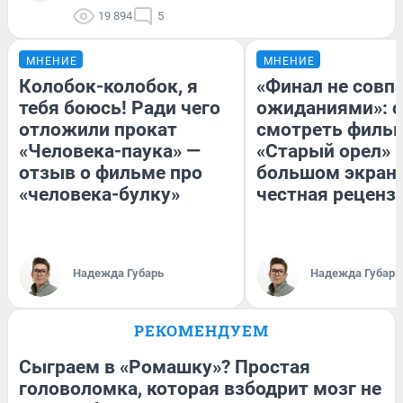
19 894
5
МНЕНИЕ
МНЕНИЕ
Колобок-колобок, я
«Финал не совпа
тебя боюсь! Ради чего
ожиданиями»: с
отложили прокат
смотреть филь
«Человека-паука» —
«Старый орел» 
отзыв о фильме про
большом экран
«человека-булку»
честная реценз
Надежда Губарь
Надежда Губарь
РЕКОМЕНДУЕМ
Сыграем в «Ромашку»? Простая
головоломка, которая взбодрит мозг не