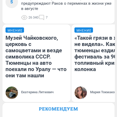
5
предупреждают Раков о переменах в жизни уже
в августе
26 340
7
МНЕНИЕ
МНЕНИЕ
Музей Чайковского,
«Такой грязи в 
церковь с
не видела». Как
самоцветами и везде
тюменцы ездил
символика СССР.
фестиваль за 90
Тюменцы на авто
топливный криз
поехали по Уралу — что
колонка
они там нашли
Екатерина Литкевич
Мария Токмаков
РЕКОМЕНДУЕМ