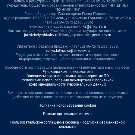
Запись о регистрации СМИ ЭЛ № ФС 77– 84674 от 06.02.2023 г.
Учредитель: Общество с ограниченной ответственностью "ИНТЕРНЕТ
ТЕХНОЛОГИИ"
Главный редактор: Познахарева Елена Павловна
Адрес редакции: 625000, г. Тюмень, ул. Максима Горького, д. 76, офис 214,
+7 (3452) 56-72-72 (доб. 3736)
Электронный адрес редакции:
72@shkulev.ru
Контактные данные для Роскомнадзора и государственных органов:
juristchel@shkulev.ru
Техподдержка:
help@shkulev.ru
Связаться с отделом продаж: +7 (3452) 56-72-72 доб. 3335,
yuliya.latypova@shkulev.ru
Редакция сайта не несет ответственности за достоверность
информации, содержащейся в рекламных объявлениях.
Особенности эксплуатации (использования) веб-портала регулируются:
Руководством пользователя
Описанием функциональных характеристик ПО
Условиями использования веб-портала и политикой
конфиденциальности персональных данных
Веб-портал распространяется в виде интернет-сервиса, специальные
действия по установке на стороне пользователя не требуются
Политика использования cookies
Рекомендательные системы
Пользовательское соглашение сервиса «Подписка без баннерной
рекламы»