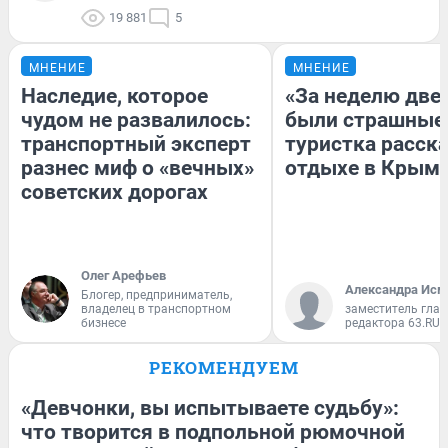
19 881
5
МНЕНИЕ
МНЕНИЕ
Наследие, которое
«За неделю две
чудом не развалилось:
были страшные
транспортный эксперт
туристка расска
разнес миф о «вечных»
отдыхе в Крым
советских дорогах
Олег Арефьев
Александра Исм
Блогер, предприниматель,
владелец в транспортном
заместитель глав
бизнесе
редактора 63.RU
РЕКОМЕНДУЕМ
«Девчонки, вы испытываете судьбу»:
что творится в подпольной рюмочной