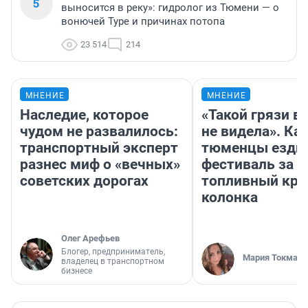
5
выносится в реку»: гидролог из Тюмени — о
вонючей Туре и причинах потопа
23 514
214
МНЕНИЕ
МНЕНИЕ
Наследие, которое
«Такой грязи в
чудом не развалилось:
не видела». Ка
транспортный эксперт
тюменцы ездил
разнес миф о «вечных»
фестиваль за 9
советских дорогах
топливный кри
колонка
Олег Арефьев
Блогер, предприниматель,
Мария Токмако
владелец в транспортном
бизнесе