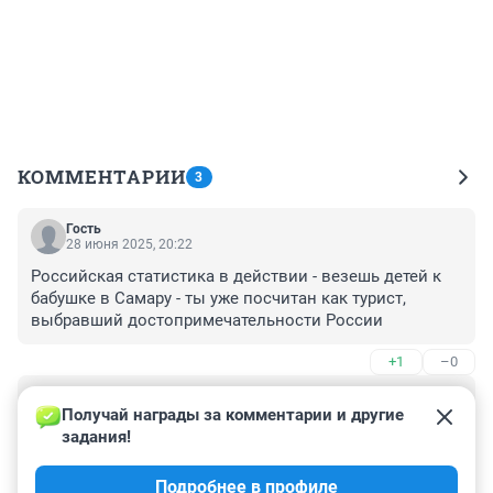
КОММЕНТАРИИ
3
Гость
28 июня 2025, 20:22
Российская статистика в действии - везешь детей к 
бабушке в Самару - ты уже посчитан как турист, 
выбравший достопримечательности России
+1
–0
Гость
28 июня 2025, 14:57
Получай награды за комментарии и другие 
задания!
ну если единственный критерий для отдыха цена - то 
сидите дома и купайтесь в ванной. По моему человек 
Подробнее в профиле
летит не просто что бы полетать, а туда, где ему 