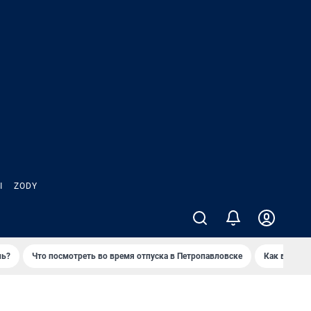
Ы
ZODY
нь?
Что посмотреть во время отпуска в Петропавловске
Как выжива