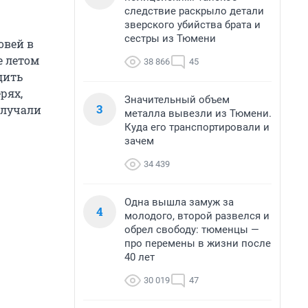
следствие раскрыло детали
зверского убийства брата и
сестры из Тюмени
овей в
е летом
38 866
45
дить
рях,
Значительный объем
3
олучали
металла вывезли из Тюмени.
Куда его транспортировали и
зачем
34 439
Одна вышла замуж за
4
молодого, второй развелся и
обрел свободу: тюменцы —
про перемены в жизни после
40 лет
30 019
47