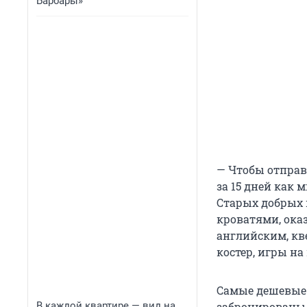
Барбары»
— Чтобы отправ
за 15 дней как
Старых добрых
кроватями, оказ
английским, кв
костер, игры на
Самые дешевые 
В каждой квартире — вид на
забронированы,