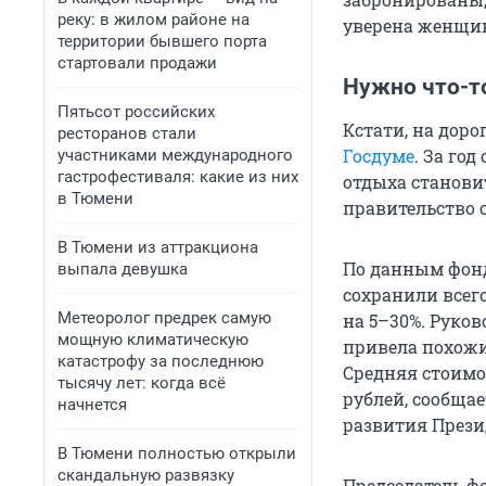
реку: в жилом районе на
уверена женщина
территории бывшего порта
стартовали продажи
Нужно что-то
Пятьсот российских
Кстати, на доро
ресторанов стали
Госдуме
. За го
участниками международного
гастрофестиваля: какие из них
отдыха станови
в Тюмени
правительство 
В Тюмени из аттракциона
По данным фонд
выпала девушка
сохранили всего
Метеоролог предрек самую
на 5–30%. Руко
мощную климатическую
привела похожие
катастрофу за последнюю
Средняя стоимо
тысячу лет: когда всё
рублей, сообща
начнется
развития През
В Тюмени полностью открыли
скандальную развязку
Председатель ф