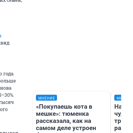
в
 вид
о года
 больше
анова
5–30%.
МНЕНИЕ
МНЕНИ
 тысяч
«Покупаешь кота в
Насле
ого
мешке»: тюменка
чудом
рассказала, как на
транс
самом деле устроен
разне
авдывал