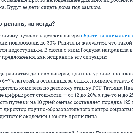
. Будут ее дети сидеть дома под замком.
 делать, но когда?
говизну путевок в детские лагеря
обратили внимание 
д они подорожали до 30%. Родители жалуются, что такой
тся недоступным. В связи с этим Госдума направила в
с предложения, как исправить эту ситуацию.
а развития детских лагерей, цены на уровне прошлог
 6–7% лагерей, в остальных за отдых придется отдать
водитель комитета по детскому отдыху РСТ Татьяна Ив
 цифры: рост стоимости — от 12 до 20%, а где-то и до 2
сть путевки на 10 дней сейчас составляет порядка
125
ет директор научно-образовательного центра социальн
идентской академии Любовь Храпылина.
онда развития детских лагерей Андрей Данилков опр