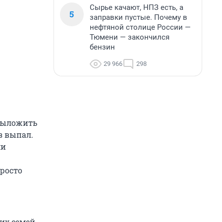
Сырье качают, НПЗ есть, а
5
заправки пустые. Почему в
нефтяной столице России —
Тюмени — закончился
бензин
29 966
298
 выложить
з выпал.
ми
просто
их семей,