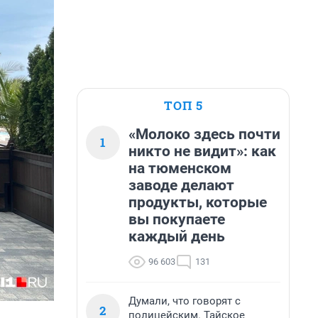
ТОП 5
«Молоко здесь почти
1
никто не видит»: как
на тюменском
заводе делают
продукты, которые
вы покупаете
каждый день
96 603
131
Думали, что говорят с
2
полицейским. Тайское