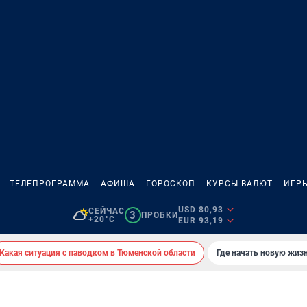
ТЕЛЕПРОГРАММА
АФИША
ГОРОСКОП
КУРСЫ ВАЛЮТ
ИГР
USD 80,93
СЕЙЧАС
3
ПРОБКИ
+20°C
EUR 93,19
Какая ситуация с паводком в Тюменской области
Где начать новую жиз