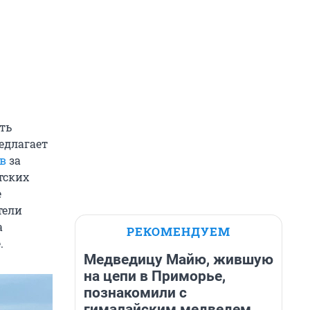
ть
едлагает
тв
за
тских
е
тели
а
РЕКОМЕНДУЕМ
.
Медведицу Майю, жившую
на цепи в Приморье,
познакомили с
гималайским медведем