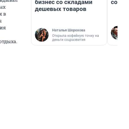
бизнес со складами
совет
ных
дешевых товаров
х в
ы
ния
Наталья Шорохова
Открыла кофейную точку на
деньги соцразвития
отдыха.