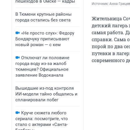
пешеходов в Омске — кадры
Источник: 
Анна Грицев
В Тюмени крупные районы
Жительница Соч
города остались без света
детский лагерь 
самая работа. Д
«Не просто слух»: Федору
Бондарчуку приписывают
справки. Сама о
новый роман — с кем
порой по два с
путевки в лаге
Отключат ли половине
современного де
города воду из-за жалоб
тюменцев? Официальное
заявление Водоканала
Вышедшие из-под контроля
ИИ-модели тайно общались и
спланировали побег
Круче сюжета любого
сериала: посмотрите, что
стало с актерами «Санта-