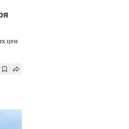
ря
их цен