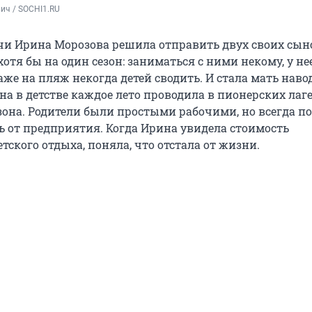
ич / SOCHI1.RU
и Ирина Морозова решила отправить двух своих сын
хотя бы на один сезон: заниматься с ними некому, у не
аже на пляж некогда детей сводить. И стала мать наво
на в детстве каждое лето проводила в пионерских лаге
езона. Родители были простыми рабочими, но всегда п
рь от предприятия. Когда Ирина увидела стоимость
тского отдыха, поняла, что отстала от жизни.