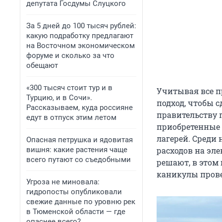
депутата Госдумы Слуцкого
За 5 дней до 100 тысяч рублей:
какую подработку предлагают
на Восточном экономическом
форуме и сколько за что
обещают
«300 тысяч стоит тур и в
Учитывая все п
Турцию, и в Сочи».
подход, чтобы с
Рассказываем, куда россияне
правительству
едут в отпуск этим летом
приобретенные 
лагерей. Среди
Опасная петрушка и ядовитая
вишня: какие растения чаще
расходов на эл
всего путают со съедобными
решают, в этом 
каникулы прове
Угроза не миновала:
гидропосты опубликовали
свежие данные по уровню рек
в Тюменской области — где
опаснее всего?