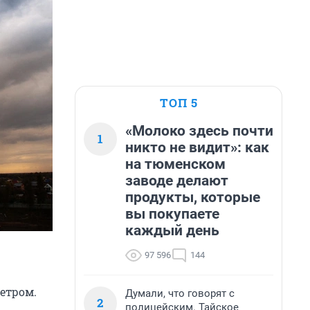
ТОП 5
«Молоко здесь почти
1
никто не видит»: как
на тюменском
заводе делают
продукты, которые
вы покупаете
каждый день
97 596
144
ветром.
Думали, что говорят с
2
полицейским. Тайское