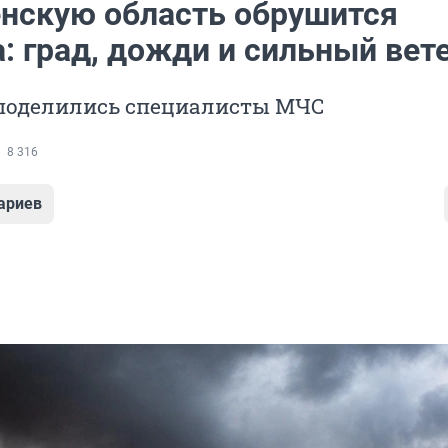
нскую область обрушится
: град, дожди и сильный вет
поделились специалисты МЧС
8 316
ариев