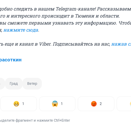
добно следить в нашем Telegram-канале! Рассказываем
го и интересного происходит в Тюмени и области.
вы сможете первыми узнавать эту информацию. Чтоб
я,
нажмите сюда
.
сть еще и канал в Viber. Подписывайтесь на нас,
нажав 
расоткин
ь
Град
Ветер
1
1
2
ыделите фрагмент и нажмите Ctrl+Enter