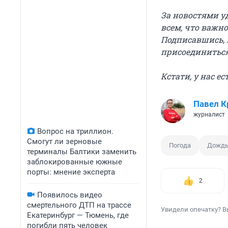
За новостями у
всем, что важно
Подписавшись, 
присоединитьс
Кстати, у нас е
Павел К
журналист
Вопрос на триллион.
Смогут ли зерновые
Погода
Дожд
терминалы Балтики заменить
заблокированные южные
порты: мнение эксперта
2
Появилось видео
смертельного ДТП на трассе
Увидели опечатку? В
Екатеринбург — Тюмень, где
погибли пять человек