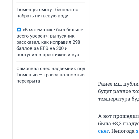
Тюменцы смогут бесплатно
набрать питьевую воду
«В математике был больше
всего уверен»: выпускник
рассказал, как исправил 298
баллов за ЕГЭ на 300 и
поступил в престижный вуз
Самосвал снес надземник под
Тюменью — трасса полностью
перекрыта
Ранее мы публи
будет равное к
температура буд
А вот прошедши
была +8,2 граду
снег
. Непогода
з