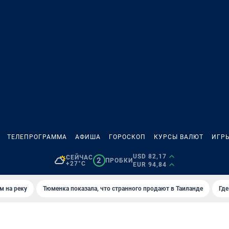
ТЕЛЕПРОГРАММА
АФИША
ГОРОСКОП
КУРСЫ ВАЛЮТ
ИГР
USD 82,17
СЕЙЧАС
2
ПРОБКИ
+27°C
EUR 94,84
м на реку
Тюменка показала, что странного продают в Таиланде
Где