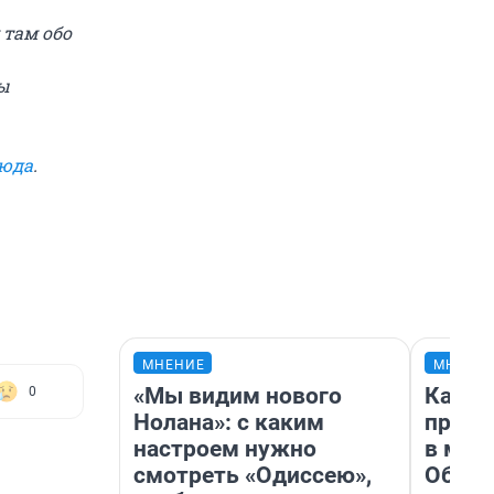
 там обо
ы
сюда
.
МНЕНИЕ
МНЕНИ
«Мы видим нового
Какие
0
Нолана»: с каким
проду
настроем нужно
в маг
смотреть «Одиссею»,
Обзор