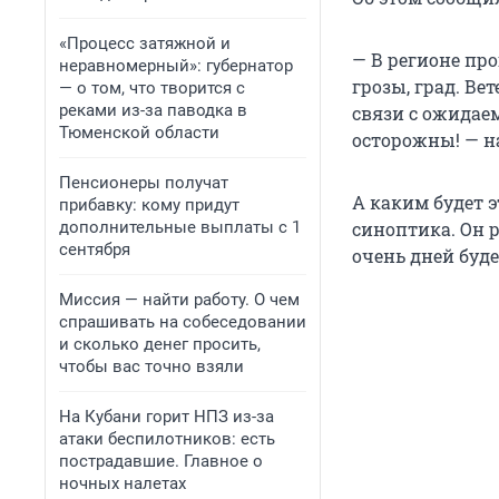
«Процесс затяжной и
— В регионе пр
неравномерный»: губернатор
грозы, град. Ве
— о том, что творится с
реками из-за паводка в
связи с ожидае
Тюменской области
осторожны! — н
Пенсионеры получат
А каким будет 
прибавку: кому придут
дополнительные выплаты с 1
синоптика. Он р
сентября
очень дней буд
Миссия — найти работу. О чем
спрашивать на собеседовании
и сколько денег просить,
чтобы вас точно взяли
На Кубани горит НПЗ из-за
атаки беспилотников: есть
пострадавшие. Главное о
ночных налетах