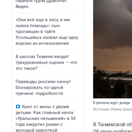
сериале «Дом Дракона».
Видео
«Они всё еще в лесу, и им
нужна помощь»: сын
пропавших в тайге
Усольцевых назвал еще одну
версию их исчезновения
В школах Тюмени вводят
трехуровневые оценки — что
это такое?
Переводы россиян начнут
блокировать по одной
причине: подробности
В регионе ждут дожди
Ушел от жены с двумя
Источник: 
Ирина Шаров
детьми. Как главный качок
«Уральских пельменей» в 54
В Тюменской обл
года закрутил роман с
молодой красоткой
Об этом сообщи