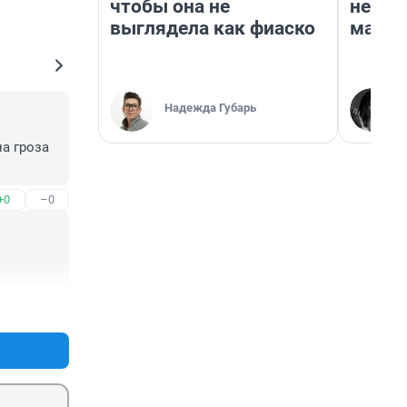
чтобы она не
неско
выглядела как фиаско
марке
Надежда Губарь
 гроза 
+0
–0
+0
–0