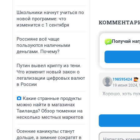
Школьники начнут учиться по
новой программе: что
КОММЕНТАР
изменится с 1 сентября
Гость
Россияне всё чаще
Получай наг
20 июня 2024, 
пользуются наличными
Тюменская облас
деньгами. Почему?
и дождь. Позорищ
Путин вывел крипту из тени.
Что изменит новый закон о
легализации цифровых валют
198595424
в России
19 июня 2024, 
Хорошо, хоть пу
Какие странные продукты
можно найти в магазинах
Таиланда? Обзор тюменки на
несколько местных маркетов
Осенние каникулы станут
дольше, а зимние сократят в