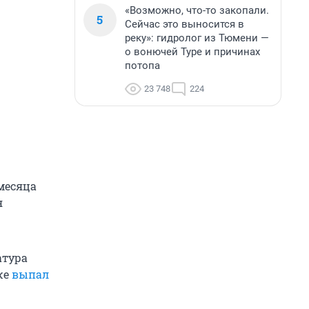
«Возможно, что-то закопали.
5
Сейчас это выносится в
реку»: гидролог из Тюмени —
о вонючей Туре и причинах
потопа
23 748
224
месяца
я
атура
же
выпал