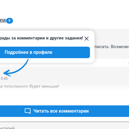
ИИ
9
рады за комментарии и другие задания!
15:16
ть большая! Так можно и про всю Россию написать: Возможна
Подробнее в профиле
е , а не прогноз,!
15:45
ха тополиного будет меньше!
Читать все комментарии