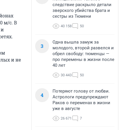
следствие раскрыло детали
зверского убийства брата и
айонах
сестры из Тюмени
 м/с. В
40 158
50
 и
етях.
Одна вышла замуж за
3
молодого, второй развелся и
ом
обрел свободу: тюменцы —
плых и не
про перемены в жизни после
40 лет
30 443
50
Потеряют голову от любви.
4
Астрологи предупреждают
Раков о переменах в жизни
уже в августе
26 671
7