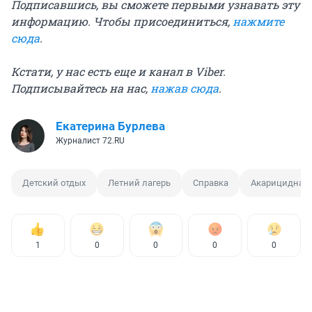
Подписавшись, вы сможете первыми узнавать эту
информацию. Чтобы присоединиться,
нажмите
сюда
.
Кстати, у нас есть еще и канал в Viber.
Подписывайтесь на нас,
нажав сюда
.
Екатерина Бурлева
Журналист 72.RU
Детский отдых
Летний лагерь
Справка
Акарицидная 
1
0
0
0
0