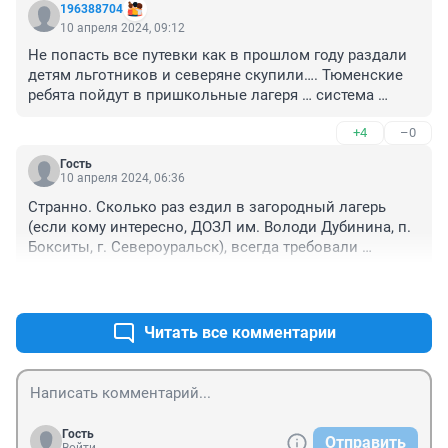
196388704
10 апреля 2024, 09:12
Не попасть все путевки как в прошлом году раздали 
детям льготников и северяне скупили…. Тюменские 
ребята пойдут в пришкольные лагеря … система 
путевок с каждым годом хуже и хуже
+4
–0
Гость
10 апреля 2024, 06:36
Странно. Сколько раз ездил в загородный лагерь 
(если кому интересно, ДОЗЛ им. Володи Дубинина, п. 
Бокситы, г. Североуральск), всегда требовали 
прививку от клеща, поскольку лагерь целиком в лесу 
+1
–0
находится. И никто не возникал
Читать все комментарии
Гость
Отправить