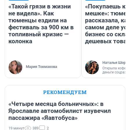
«Такой грязи в жизни
«Покупаешь ко
не видела». Как
мешке»: тюмен
тюменцы ездили на
рассказала, как
фестиваль за 900 км в
самом деле ус
топливный кризис —
бизнес со скл
колонка
дешевых това
Наталья Шорох
Мария Токмакова
Открыла кофейн
деньги соцразв
РЕКОМЕНДУЕМ
«Четыре месяца больничных»: в
Ярославле автомобилист изувечил
пассажира «Яавтобуса»
19 минут
389
2