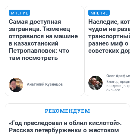
МНЕНИЕ
МНЕНИЕ
Самая доступная
Наследие, кото
заграница. Тюменец
чудом не разва
отправился на машине
транспортный 
в казахстанский
разнес миф о 
Петропавловск: что
советских доро
там посмотреть
Олег Арефьев
Блогер, предпри
Анатолий Кузнецов
владелец в тра
бизнесе
РЕКОМЕНДУЕМ
«Год преследовал и облил кислотой».
Рассказ петербурженки о жестоком