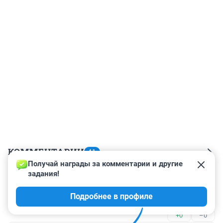
КОММЕНТАРИИ
41
Получай награды за комментарии и другие 
задания!
Гость
3 августа 2023, 22:36
Подробнее в профиле
ОЧНУЛИСЬ ??????????
+0
–0