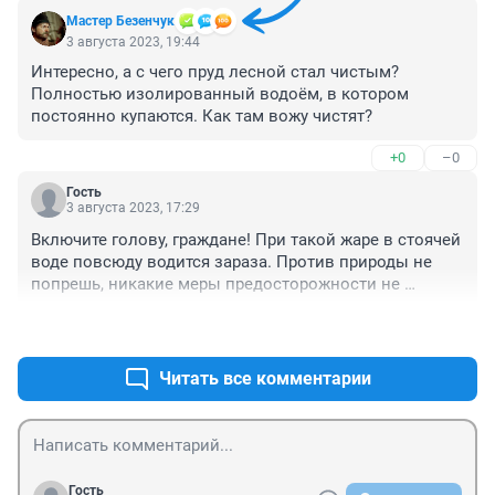
Мастер Безенчук
3 августа 2023, 19:44
Интересно, а с чего пруд лесной стал чистым? 
Полностью изолированный водоём, в котором 
постоянно купаются. Как там вожу чистят?
+0
–0
Гость
3 августа 2023, 17:29
Включите голову, граждане! При такой жаре в стоячей 
воде повсюду водится зараза. Против природы не 
попрешь, никакие меры предосторожности не 
помогут, никто ничего не гарантирует ни за деньги, не 
+2
–0
бесплатно. А журналисты когда пишут, что озеро 
Липовое с одного края типа запретное, а с берега 
базы моржей якобы безопасное, просто выдают 
Читать все комментарии
свою неграмотность. Это один водоем, довольно 
запущенный одно время до такой степени, что на 
картах значился болотом. И только строительство 
дороги как-то улучшило обстановку, т.к. отсюда 
намывали песок. Но сейчас картина тоже так себе: 
Гость