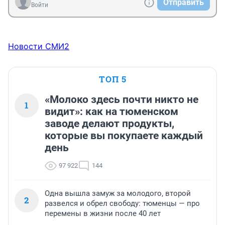
Отправить
берега затягивает камышом и кустарником, подходов 
Войти
практически нет, а те, что есть, уже захвачены 
жадными предпринимателями. Не стоит их 
поддерживать своим рублем!!!
Новости СМИ2
ТОП 5
«Молоко здесь почти никто не
1
видит»: как на тюменском
заводе делают продукты,
которые вы покупаете каждый
день
97 922
144
Одна вышла замуж за молодого, второй
2
развелся и обрел свободу: тюменцы — про
перемены в жизни после 40 лет