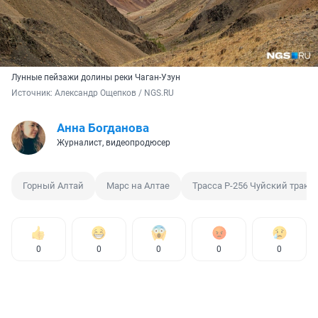
Лунные пейзажи долины реки Чаган-Узун
Источник: 
Александр Ощепков / NGS.RU
Анна Богданова
Журналист, видеопродюсер
Горный Алтай
Марс на Алтае
Трасса Р-256 Чуйский тракт
0
0
0
0
0