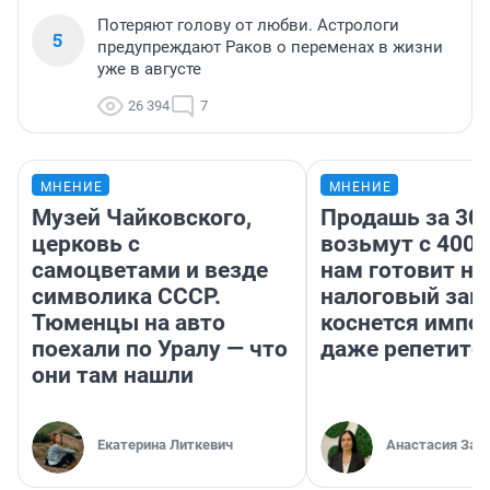
Потеряют голову от любви. Астрологи
5
предупреждают Раков о переменах в жизни
уже в августе
26 394
7
МНЕНИЕ
МНЕНИЕ
Музей Чайковского,
Продашь за 300
церковь с
возьмут с 4000
самоцветами и везде
нам готовит н
символика СССР.
налоговый зако
Тюменцы на авто
коснется импор
поехали по Уралу — что
даже репетито
они там нашли
Екатерина Литкевич
Анастасия Зав