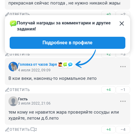
прекрасная сейчас погода , не нужно никакой жары
+0
–2
ОТВЕТИТЬ
Получай награды за комментарии и другие 
Гость
4 июля 2022, 22:02
задания!
Самое классное лето для Сибири!!! Какая жара!? Кому 
Подробнее в профиле
оно надо удушье((( +- 20 и за глаза
+2
–3
ОТВЕТИТЬ
Головка от часов Заря
4 июля 2022, 09:09
В кои веки, наконец-то нормальное лето
+4
–1
ОТВЕТИТЬ
Гость
3 июля 2022, 21:06
тем кому не нравится жара проверяйте сосуды или 
худейте, летом д.б.лето
+4
–4
ОТВЕТИТЬ
2