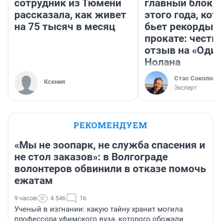
сотрудник из Тюмени
главный блокб
рассказала, как живет
этого года, ко
на 75 тысяч в месяц
бьет рекорды 
прокате: честн
отзыв на «Оди
Нолана
Стас Соколов
Ксения
Эксперт
РЕКОМЕНДУЕМ
«Мы не зоопарк, не служба спасения и
не стол заказов»: в Волгограде
волонтеров обвинили в отказе помочь
ежатам
9 часов
4 546
16
Ученый в изгнании: какую тайну хранит могила
профессора уфимского вуза, которого обожали