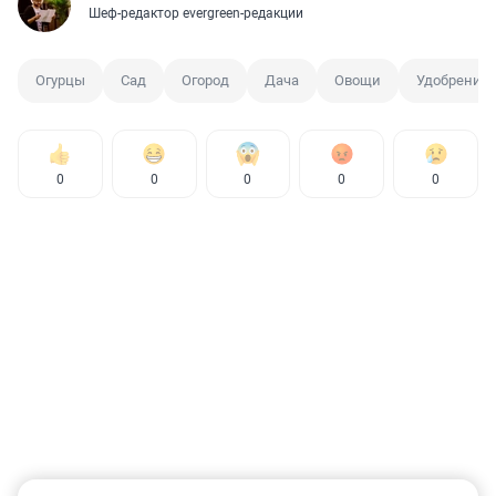
Шеф-редактор evergreen-редакции
Огурцы
Сад
Огород
Дача
Овощи
Удобрение
0
0
0
0
0