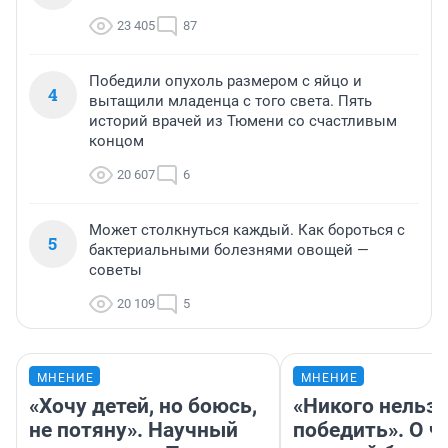
23 405
87
Победили опухоль размером с яйцо и
4
вытащили младенца с того света. Пять
историй врачей из Тюмени со счастливым
концом
20 607
6
Может столкнуться каждый. Как бороться с
5
бактериальными болезнями овощей —
советы
20 109
5
МНЕНИЕ
МНЕНИЕ
«Хочу детей, но боюсь,
«Никого нельз
не потяну». Научный
победить». О ч