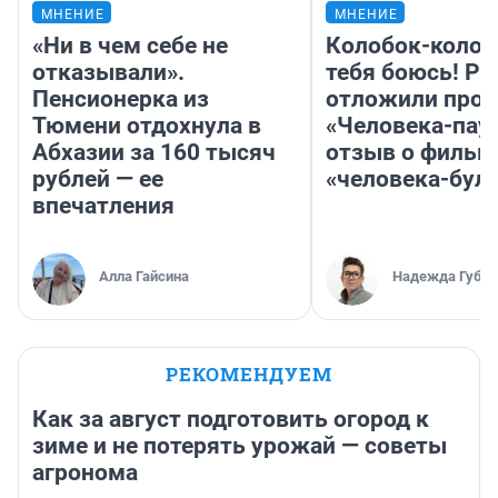
МНЕНИЕ
МНЕНИЕ
«Ни в чем себе не
Колобок-колобо
отказывали».
тебя боюсь! Ра
Пенсионерка из
отложили прок
Тюмени отдохнула в
«Человека-пау
Абхазии за 160 тысяч
отзыв о фильм
рублей — ее
«человека-бул
впечатления
Алла Гайсина
Надежда Губар
РЕКОМЕНДУЕМ
Как за август подготовить огород к
зиме и не потерять урожай — советы
агронома