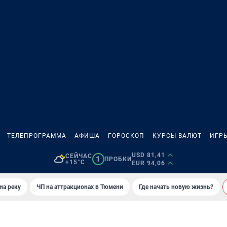
ТЕЛЕПРОГРАММА
АФИША
ГОРОСКОП
КУРСЫ ВАЛЮТ
ИГР
USD 81,41
СЕЙЧАС
1
ПРОБКИ
+15°C
EUR 94,06
на реку
ЧП на аттракционах в Тюмени
Где начать новую жизнь?