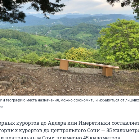
у и географию места назначения, можно сэкономить и избавиться от лишни
ва
горных курортов до Адлера или Имеретинки составляет
горных курортов до центрального Сочи — 85 километро
и центральным Сочи примерно 45 километров.