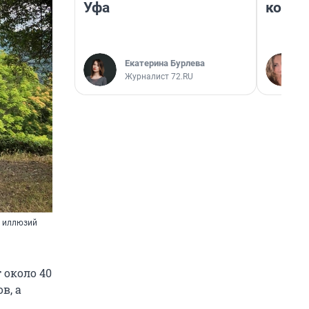
Уфа
колон
Екатерина Бурлева
Журналист 72.RU
х иллюзий
 около 40
в, а