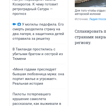
Козерогов. К чему готовит
ретроградный Сатурн —
Для того чтобы отдых 
прогноз
авторской колонке
Источник: 
Лидия Носо
У могилы педофила. Его
смерть разделила страну на
Спланировать п
два лагеря, а защитника детей
странами закры
отправила за решетку
региону.
В Таиланде простились с
убитыми братом и сестрой из
Тюмени
«Меня годами преследует
бывшая любовница мужа: она
портит жилье и угрожает».
Реальная история
Пилоты потерпевшего
крушение самолета
рассказали, как выживали в