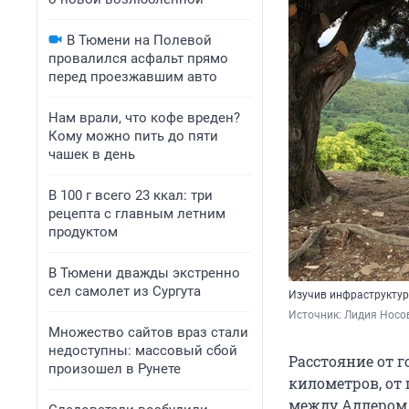
В Тюмени на Полевой
провалился асфальт прямо
перед проезжавшим авто
Нам врали, что кофе вреден?
Кому можно пить до пяти
чашек в день
В 100 г всего 23 ккал: три
рецепта с главным летним
продуктом
В Тюмени дважды экстренно
сел самолет из Сургута
Изучив инфраструктур
Источник: 
Лидия Носо
Множество сайтов враз стали
недоступны: массовый сбой
Расстояние от 
произошел в Рунете
километров, от 
между Адлером 