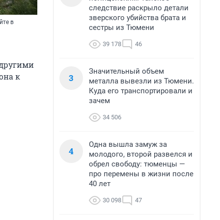
следствие раскрыло детали
зверского убийства брата и
йте в
сестры из Тюмени
39 178
46
 другими
Значительный объем
она к
3
металла вывезли из Тюмени.
Куда его транспортировали и
зачем
34 506
Одна вышла замуж за
4
молодого, второй развелся и
обрел свободу: тюменцы —
про перемены в жизни после
40 лет
30 098
47