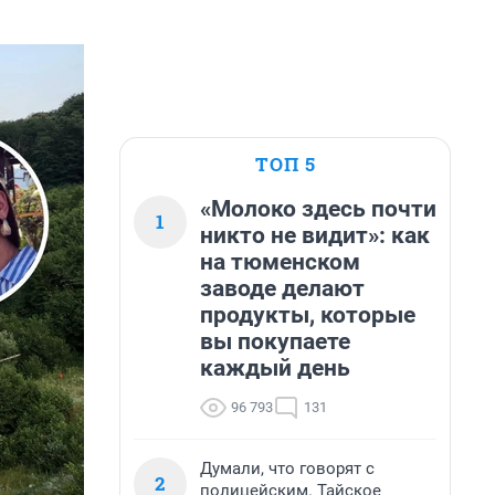
ТОП 5
«Молоко здесь почти
1
никто не видит»: как
на тюменском
заводе делают
продукты, которые
вы покупаете
каждый день
96 793
131
Думали, что говорят с
2
полицейским. Тайское