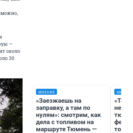
зможно,
и
рую —
ит около
оло 30
МНЕНИЕ
МНЕНИ
«Заезжаешь на
«Тако
заправку, а там по
не вид
нулям»: смотрим, как
тюмен
дела с топливом на
фести
маршруте Тюмень —
топли