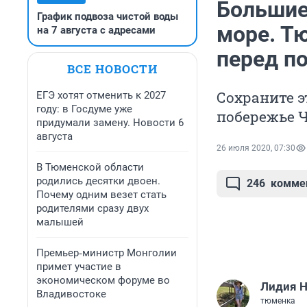
Большие
График подвоза чистой воды
море. Тю
на 7 августа с адресами
перед п
ВСЕ НОВОСТИ
Сохраните э
ЕГЭ хотят отменить к 2027
году: в Госдуме уже
побережье 
придумали замену. Новости 6
августа
26 июля 2020, 07:30
В Тюменской области
родились десятки двоен.
246
комме
Почему одним везет стать
родителями сразу двух
малышей
Премьер‑министр Монголии
примет участие в
экономическом форуме во
Лидия 
Владивостоке
тюменка