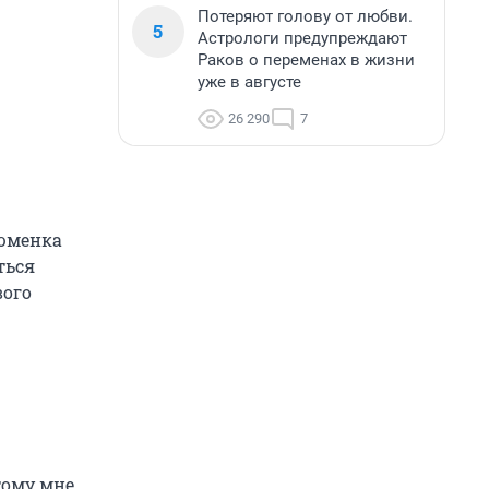
Потеряют голову от любви.
5
Астрологи предупреждают
Раков о переменах в жизни
уже в августе
26 290
7
тюменка
ться
вого
тому мне