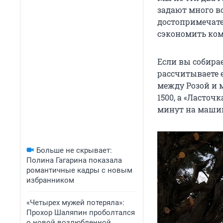
задают много во
достопримечател
сэкономить кому
Если вы собирае
рассчитываете е
между Розой и 
1500, а «Ласточ
минут на машине
Больше не скрывает:
Полина Гагарина показала
романтичные кадры с новым
избранником
«Четырех мужей потеряла»:
Прохор Шаляпин проболтался
о новой возлюбленной