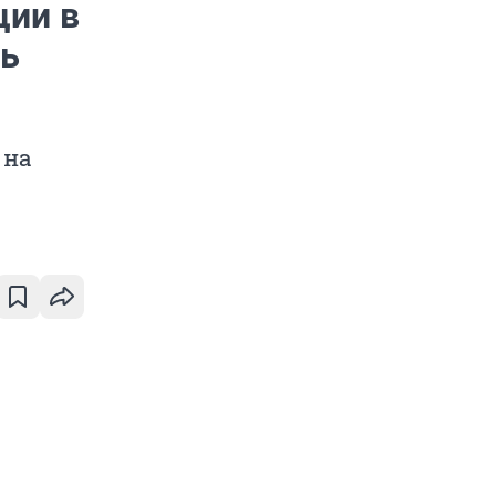
ции в
ть
 на