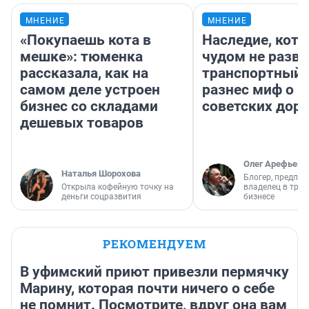
МНЕНИЕ
МНЕНИЕ
«Покупаешь кота в
Наследие, кото
мешке»: тюменка
чудом не разва
рассказала, как на
транспортный 
самом деле устроен
разнес миф о 
бизнес со складами
советских доро
дешевых товаров
Олег Арефьев
Наталья Шорохова
Блогер, предпри
Открыла кофейную точку на
владелец в тра
деньги соцразвития
бизнесе
РЕКОМЕНДУЕМ
В уфимский приют привезли пермячку
Марину, которая почти ничего о себе
не помнит. Посмотрите, вдруг она вам