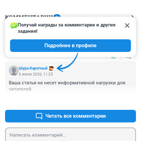
КОММЕНТАРИИ
3
Получай награды за комментарии и другие 
задания!
Гость
6 июня 2020, 19:54
Подробнее в профиле
А мне понравились фотки. Луна прекрасная!
+0
–0
Шура Каретный
6 июня 2020, 11:23
Ваша статья не несет информативной нагрузки для 
читателей
+2
–1
Читать все комментарии