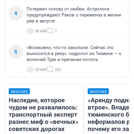
Потеряют голову от любви. Астрологи
4
предупреждают Раков о переменах в жизни
уже в августе
26 636
7
«Возможно, что-то закопали. Сейчас это
5
выносится в реку»: гидролог из Тюмени — о
вонючей Туре и причинах потопа
23 649
222
МНЕНИЕ
МНЕНИЕ
Наследие, которое
«Аренду подня
чудом не развалилось:
втрое». Владел
транспортный эксперт
тюменского ба
разнес миф о «вечных»
неформалов ра
советских дорогах
почему его за