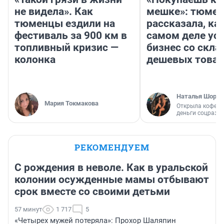
не видела». Как
мешке»: тюмен
тюменцы ездили на
рассказала, как
фестиваль за 900 км в
самом деле ус
топливный кризис —
бизнес со скл
колонка
дешевых това
Наталья Шорох
Мария Токмакова
Открыла кофейн
деньги соцразв
РЕКОМЕНДУЕМ
С рождения в неволе. Как в уральской
колонии осужденные мамы отбывают
срок вместе со своими детьми
57 минут
1 717
5
«Четырех мужей потеряла»: Прохор Шаляпин