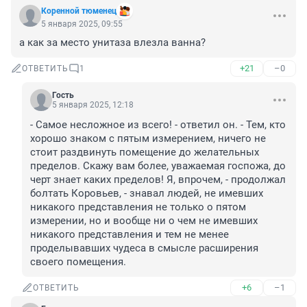
Коренной тюменец
5 января 2025, 09:55
а как за место унитаза влезла ванна?
+21
–0
ОТВЕТИТЬ
1
Гость
5 января 2025, 12:18
- Самое несложное из всего! - ответил он. - Тем, кто 
хорошо знаком с пятым измерением, ничего не 
стоит раздвинуть помещение до желательных 
пределов. Скажу вам более, уважаемая госпожа, до 
черт знает каких пределов! Я, впрочем, - продолжал 
болтать Коровьев, - знавал людей, не имевших 
никакого представления не только о пятом 
измерении, но и вообще ни о чем не имевших 
никакого представления и тем не менее 
проделывавших чудеса в смысле расширения 
своего помещения.
+6
–1
ОТВЕТИТЬ