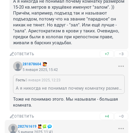
А я никогда не понимал почему комнатку размером 
15-20 кв.метров в хрущёвке именуют "залом". )) 

Причём, например, подъезд так и называют 
подъездом, потому что на звание "парадное" он 
никак не тянет. Но вдруг - "зал". Или ещё лучше - 
"зала". Аристократизм в крови у таких. Очевидно, 
предки были в холопах при крепостном праве, 
живали в барских усадьбах.
+7
–3
ОТВЕТИТЬ
281878604
5 января 2025, 15:42
Гость
5 января 2025, 12:23
А я никогда не понимал почему комнатку размером 15-20 кв.метров в хрущёвке именуют "залом". )) Причём, например, подъезд так и называют подъездом, потому что на звание "парадное" он никак не тянет. Но вдруг - "зал". Или ещё лучше - "зала". Аристократизм в крови у таких. Очевидно, предки были в холопах при крепостном праве, живали в барских усадьбах.
Тоже не понимаю этого. Мы называли - большая 
комната.
+4
–0
ОТВЕТИТЬ
282761619
5 января 2025, 11:41