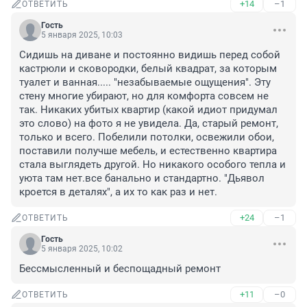
+14
–1
ОТВЕТИТЬ
Гость
5 января 2025, 10:03
Сидишь на диване и постоянно видишь перед собой 
кастрюли и сковородки, белый квадрат, за которым 
туалет и ванная..... "незабываемые ощущения". Эту 
стену многие убирают, но для комфорта совсем не 
так. Никаких убитых квартир (какой идиот придумал 
это слово) на фото я не увидела. Да, старый ремонт, 
только и всего. Побелили потолки, освежили обои, 
поставили получше мебель, и естественно квартира 
стала выглядеть другой. Но никакого особого тепла и 
уюта там нет.все банально и стандартно. "Дьявол 
кроется в деталях", а их то как раз и нет.
+24
–1
ОТВЕТИТЬ
Гость
5 января 2025, 10:02
Бессмысленный и беспощадный ремонт
+11
–0
ОТВЕТИТЬ