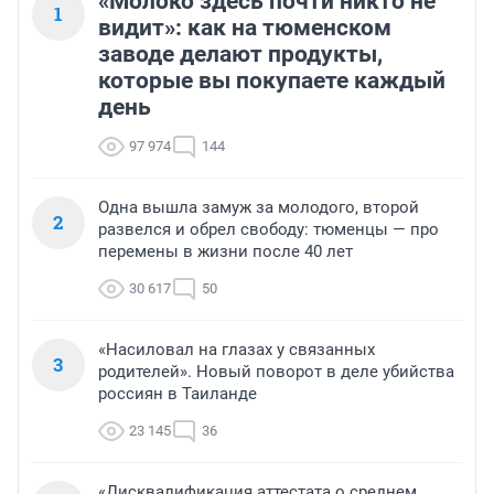
«Молоко здесь почти никто не
1
видит»: как на тюменском
заводе делают продукты,
которые вы покупаете каждый
день
97 974
144
Одна вышла замуж за молодого, второй
2
развелся и обрел свободу: тюменцы — про
перемены в жизни после 40 лет
30 617
50
«Насиловал на глазах у связанных
3
родителей». Новый поворот в деле убийства
россиян в Таиланде
23 145
36
«Дисквалификация аттестата о среднем