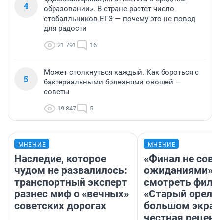
4
образовании». В стране растет число
стобалльников ЕГЭ — почему это не повод
для радости
21 791
16
Может столкнуться каждый. Как бороться с
5
бактериальными болезнями овощей —
советы
19 847
5
МНЕНИЕ
МНЕНИЕ
Наследие, которое
«Финал не совп
чудом не развалилось:
ожиданиями»: 
транспортный эксперт
смотреть фил
разнес миф о «вечных»
«Старый орел» 
советских дорогах
большом экран
честная рецен