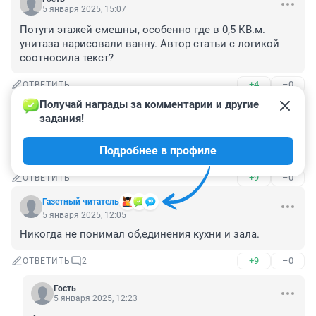
5 января 2025, 15:07
Потуги этажей смешны, особенно где в 0,5 КВ.м. 
унитаза нарисовали ванну. Автор статьи с логикой 
соотносила текст?
+4
–0
ОТВЕТИТЬ
Получай награды за комментарии и другие 
Гость
5 января 2025, 13:48
задания!
Совмещать жилое помещение с кухней, где газ 
Подробнее в профиле
нельзя.
+9
–0
ОТВЕТИТЬ
Газетный читатель
5 января 2025, 12:05
Никогда не понимал об,единения кухни и зала.
+9
–0
ОТВЕТИТЬ
2
Гость
5 января 2025, 12:23