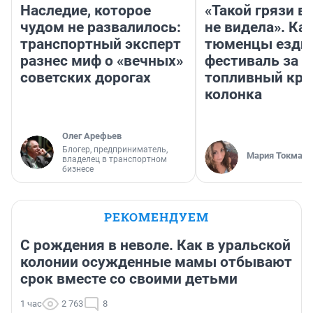
Наследие, которое
«Такой грязи в
чудом не развалилось:
не видела». Ка
транспортный эксперт
тюменцы ездил
разнес миф о «вечных»
фестиваль за 9
советских дорогах
топливный кри
колонка
Олег Арефьев
Блогер, предприниматель,
Мария Токмако
владелец в транспортном
бизнесе
РЕКОМЕНДУЕМ
С рождения в неволе. Как в уральской
колонии осужденные мамы отбывают
срок вместе со своими детьми
1 час
2 763
8